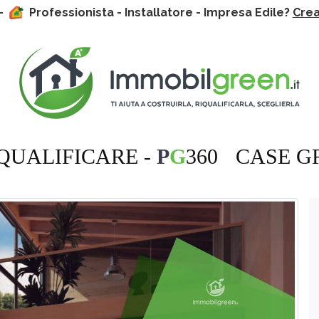
 -
Professionista - Installatore - Impresa Edile?
Crea 
QUALIFICARE -
P
G
360
CASE G