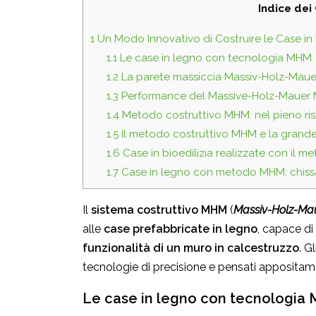
Indice dei
1
Un Modo Innovativo di Costruire le Case in
1.1
Le case in legno con tecnologia MHM
1.2
La parete massiccia Massiv-Holz-Mau
1.3
Performance del Massive-Holz-Mauer
1.4
Metodo costruttivo MHM: nel pieno ris
1.5
Il metodo costruttivo MHM e la grande v
1.6
Case in bioedilizia realizzate con il 
1.7
Case in legno con metodo MHM: chiss
Il
sistema costruttivo MHM
(
Massiv-Holz-M
alle
case prefabbricate in legno
, capace di 
funzionalità di un muro in calcestruzzo
. G
tecnologie di precisione e pensati appositam
Le case in legno con tecnologia