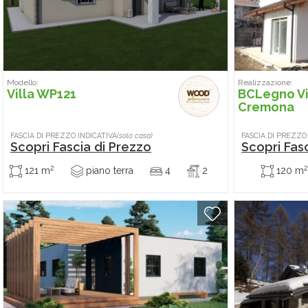
Modello:
Realizzazione:
Villa WP121
BCLegno Vi
Cremona
FASCIA DI PREZZO INDICATIVA
(solo casa)
FASCIA DI PREZZO
Scopri Fascia di Prezzo
Scopri Fas
2
2
121 m
piano terra
4
2
120 m