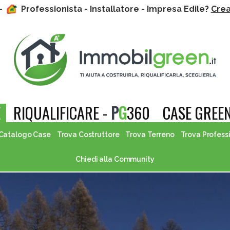
 -
Professionista - Installatore - Impresa Edile?
Crea 
E
RIQUALIFICARE -
P
G
360
CASE GREEN
Catalogo Case
Trova Costruttore
Trova Terreno
Trova Profess
Chiedi alla Community