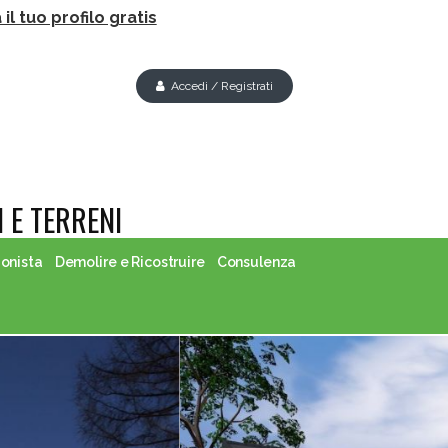
il tuo profilo gratis
Accedi / Registrati
 E TERRENI
ionista
Demolire e Ricostruire
Consulenza