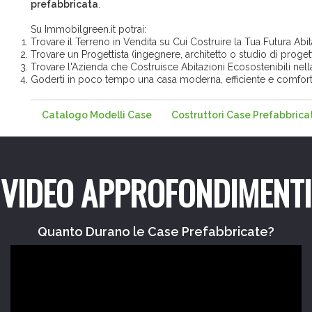
prefabbricata
.
Su Immobilgreen.it potrai:
Trovare il Terreno in Vendita su Cui Costruire la Tua Futura Abi
Trovare un Progettista (ingegnere, architetto o studio di proget
Trovare l'Azienda che Costruisce Abitazioni Ecosostenibili nel
Goderti in poco tempo una casa moderna, efficiente e comfor
Catalogo Modelli Case
Costruttori Case Prefabbrica
VIDEO APPROFONDIMENTI
Quanto Durano le Case Prefabbricate?