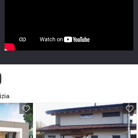
O
izia