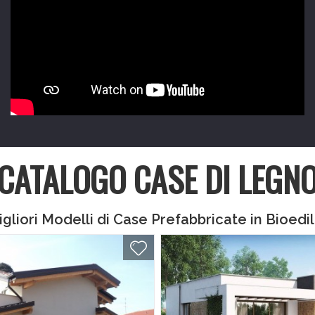
CATALOGO CASE DI LEGN
igliori Modelli di Case Prefabbricate in Bioedil