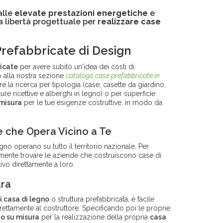
alle
elevate prestazioni energetiche
e
a libertà progettuale per
realizzare case
Prefabbricate di Design
ricate
per avere subito un'idea dei costi di
 alla nostra sezione
catalogo case prefabbricate in
are la ricerca per tipologia (case, casette da giardino,
ure ricettive e alberghi in legno) o per superficie
 misura
per le tue esigenze costruttive, in modo da
e che Opera Vicino a Te
no operano su tutto il territorio nazionale. Per
ilmente trovare le aziende che costruiscono case di
ivo direttamente a loro.
ura
i casa di legno
o struttura prefabbricata, è facile
rettamente al costruttore. Specificando poi le proprie
o su misura
per la realizzazione della propria
casa