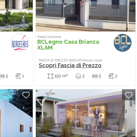
Realizzazione:
BCLegno Casa Brianza
XLAM
FASCIA DI PREZZO INDICATIVA
(solo casa)
Scopri Fascia di Prezzo
2
5
1
150 m
2
5
2