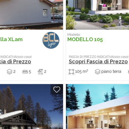
Modello:
lla XLam
MODELLO 105
 INDICATIVA
(solo casa)
FASCIA DI PREZZO INDICATIVA
(solo casa)
cia di Prezzo
Scopri Fascia di Prezzo
2
2
5
2
105 m
piano terra