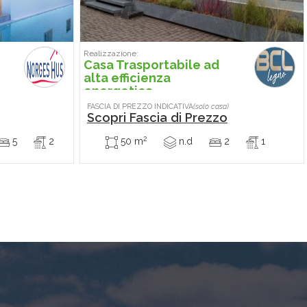
Realizzazione:
Casa Trasportabile ad
alta efficienza
energetica
FASCIA DI PREZZO INDICATIVA
(solo casa)
Scopri Fascia di Prezzo
2
5
2
50 m
n.d
2
1