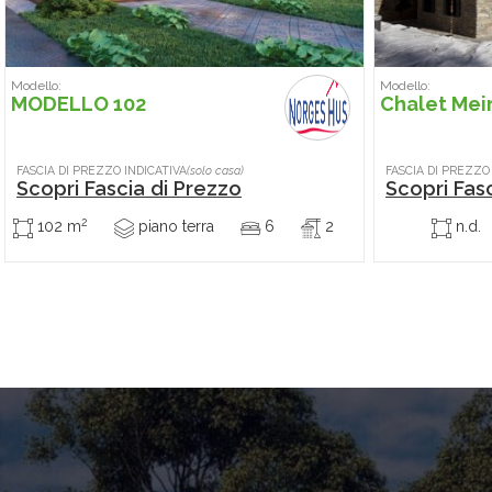
Modello:
Modello:
MODELLO 102
Chalet Mei
FASCIA DI PREZZO INDICATIVA
(solo casa)
FASCIA DI PREZZO
Scopri Fascia di Prezzo
Scopri Fas
2
102 m
piano terra
6
2
n.d.