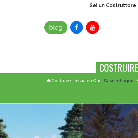
Sei un Costruttore
blog
COSTRUIR
Costruire
Inizia da Qui
Case in Legno