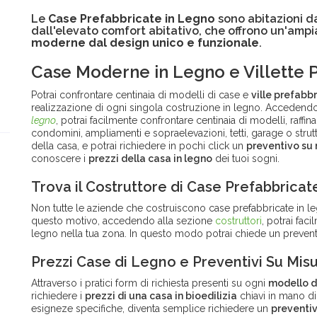
Le
Case Prefabbricate in Legno
sono abitazioni d
dall'elevato comfort abitativo, che offrono un'ampi
moderne dal design unico e funzionale
.
Case Moderne in Legno e Villette 
Potrai confrontare centinaia di modelli di case e
ville prefabb
realizzazione di ogni singola costruzione in legno. Accedendo
legno
, potrai facilmente confrontare centinaia di modelli, raffin
condomini, ampliamenti e sopraelevazioni, tetti, garage o strutt
della casa, e potrai richiedere in pochi click un
preventivo su
conoscere i
prezzi della casa in legno
dei tuoi sogni.
Trova il Costruttore di Case Prefabbricat
Non tutte le aziende che costruiscono case prefabbricate in leg
questo motivo, accedendo alla sezione
costruttori
, potrai fac
legno nella tua zona. In questo modo potrai chiede un prevent
Prezzi Case di Legno e Preventivi Su Mis
Attraverso i pratici form di richiesta presenti su ogni
modello d
richiedere i
prezzi di una casa in bioedilizia
chiavi in mano di
esigneze specifiche, diventa semplice richiedere un
preventiv