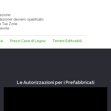
tazione
tazione) davvero qualificato
la Tua Zona
tevole
te
Prezzi Case di Legno
Terreni Edificabili
Le Autorizzazioni per i Prefabbricati