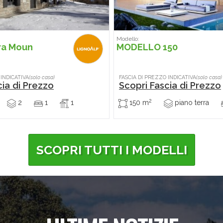
Modello:
ra Moun
MODELLO 150
 INDICATIVA
(solo casa)
FASCIA DI PREZZO INDICATIVA
(solo casa)
cia di Prezzo
Scopri Fascia di Prezzo
2
2
1
1
150 m
piano terra
SCOPRI TUTTI I MODELLI