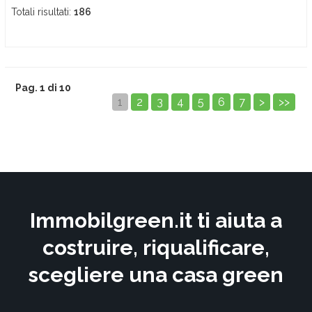
Totali risultati:
186
Pag. 1 di 10
1
2
3
4
5
6
7
>
>>
Immobilgreen.it ti aiuta a
costruire, riqualificare,
scegliere una casa green