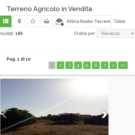
Terreno Agricolo in Vendita
Attiva Radar Terreni
Totale
risultati:
186
Ordina per:
Pag. 1 di 10
1
2
3
4
5
6
7
>
>>