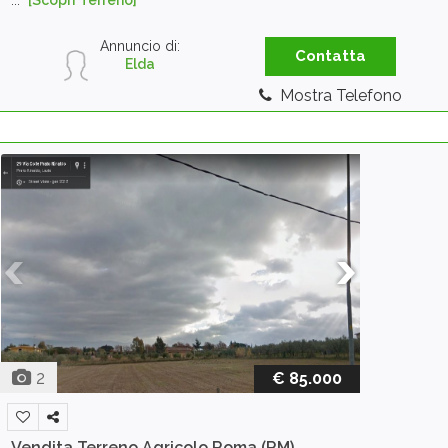
...
[Scopri Terreno]
Annuncio di:
Contatta
Elda
Mostra Telefono
2
€ 85.000
Vendita Terreno Agricolo
Roma (RM)