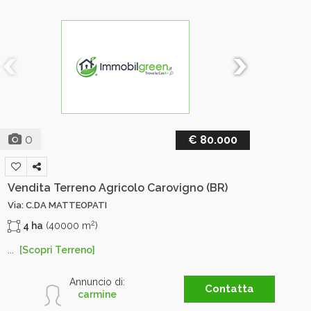
0
€ 80.000
Vendita Terreno Agricolo
Carovigno (BR)
Via: C.DA MATTEOPATI
2
4 ha
(40000 m
)
...
[Scopri Terreno]
Annuncio di:
Contatta
carmine