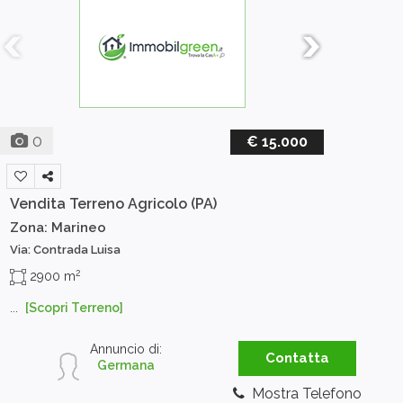
0
€ 15.000
Vendita Terreno Agricolo
(PA)
Zona: Marineo
Via: Contrada Luisa
2
2900 m
...
[Scopri Terreno]
Annuncio di:
Contatta
Germana
Mostra Telefono