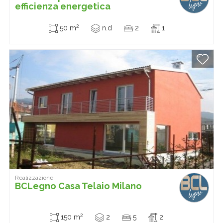
efficienza energetica
2
50 m
n.d
2
1
Realizzazione:
BCLegno Casa Telaio Milano
2
150 m
2
5
2