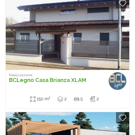
Realizzazione:
BCLegno Casa Brianza XLAM
2
150 m
2
5
2