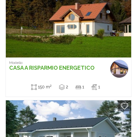
Modello:
CASA A RISPARMIO ENERGETICO
2
150 m
2
1
1