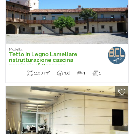
Modello:
Tetto in Legno Lamellare
ristrutturazione cascina
provincia di Bergamo
2
1100 m
n.d
1
1