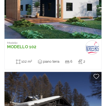
Modello:
MODELLO 102
2
102 m
piano terra
6
2