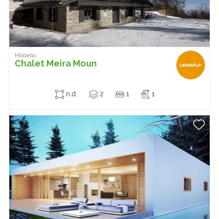
Modello:
Chalet Meira Moun
n.d.
2
1
1