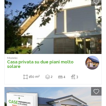
Modello:
Casa privata su due piani molto
solare
2
160 m
2
4
3