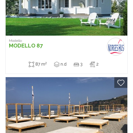
Modello:
MODELLO 87
2
87 m
n.d
3
2