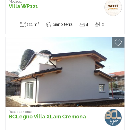
Modello:
Villa WP121
2
121 m
piano terra
4
2
Realizzazione:
BCLegno Villa XLam Cremona