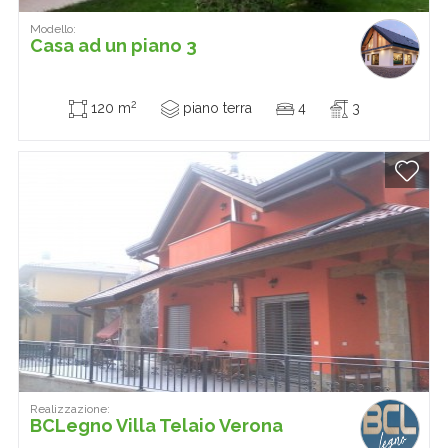
Modello:
Casa ad un piano 3
2
120 m
piano terra
4
3
Realizzazione:
BCLegno Villa Telaio Verona