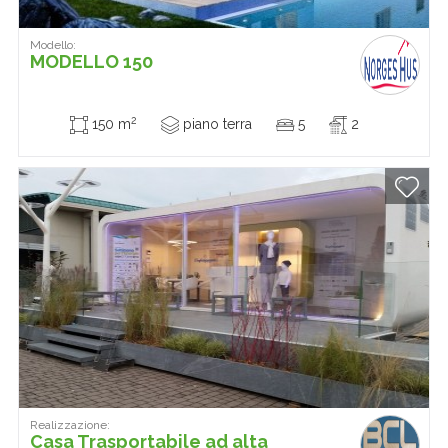
Modello:
MODELLO 150
2
150 m
piano terra
5
2
Realizzazione:
Casa Trasportabile ad alta