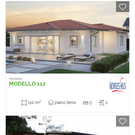
Modello:
MODELLO 112
2
112 m
piano terra
5
2