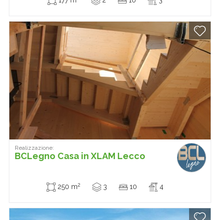
177 m
2
10
3
Realizzazione:
BCLegno Casa in XLAM Lecco
2
250 m
3
10
4