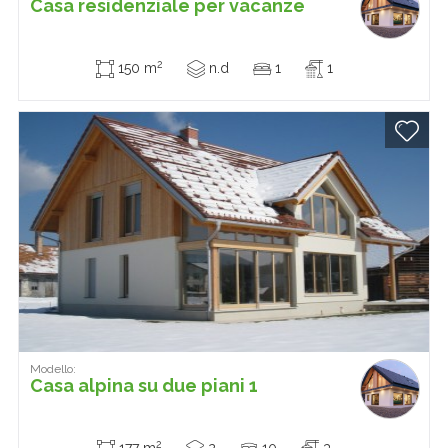
Casa residenziale per vacanze
2
150 m
n.d
1
1
Modello:
Casa alpina su due piani 1
2