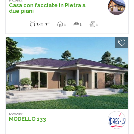
Modello:
Casa con facciate in Pietra a
due piani
2
130 m
2
5
2
Modello:
MODELLO 133