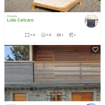
Modello:
Lido Cetraro
n.d.
n.d
1
1