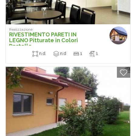
Realizzazione:
RIVESTIMENTO PARETI IN
LEGNO Pitturate in Colori
Pastello
n.d.
n.d
1
1