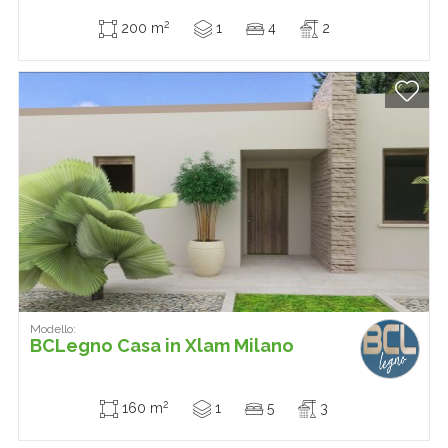
2
200 m
1
4
2
Modello:
BCLegno Casa in Xlam Milano
2
160 m
1
5
3