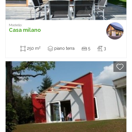
Modello:
Casa milano
2
250 m
piano terra
5
3