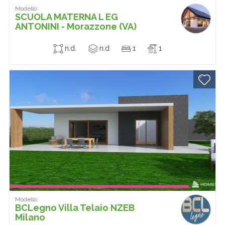
Modello:
SCUOLA MATERNA L EG
ANTONINI - Morazzone (VA)
n.d.
n.d
1
1
Modello:
BCLegno Villa Telaio NZEB
Milano