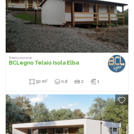
Realizzazione:
BCLegno Telaio Isola Elba
2
50 m
n.d
2
1