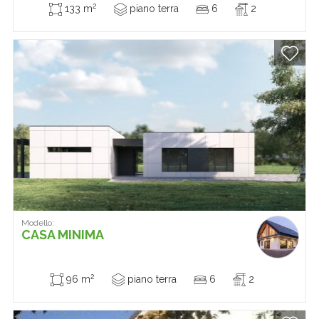
2
133 m
piano terra
6
2
Modello:
CASA MINIMA
2
96 m
piano terra
6
2