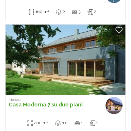
2
160 m
2
5
2
Modello:
Casa Moderna 7 su due piani
2
200 m
n.d
1
1