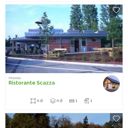
Modello:
Ristorante Scazza
n.d.
n.d
1
1