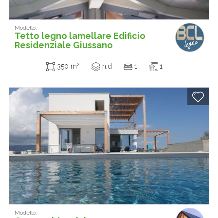
Modello:
Tetto legno lamellare Edificio
Residenziale Giussano
2
350 m
n.d
1
1
Modello: