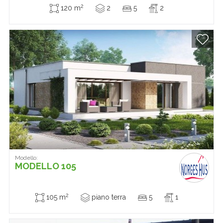
2
120 m
2
5
2
Modello:
MODELLO 105
2
105 m
piano terra
5
1