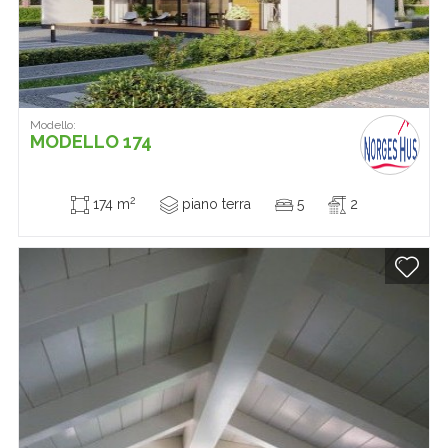
Modello:
MODELLO 174
2
174 m
piano terra
5
2