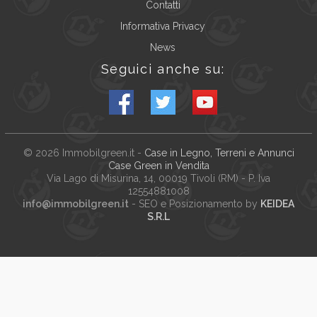
Contatti
Informativa Privacy
News
Seguici anche su:
© 2026
Immobilgreen.it
-
Case in Legno, Terreni e Annunci
Case Green in Vendita
Via Lago di Misurina, 14
, 00019
Tivoli
(
RM
) - P. Iva
12554881008
info@immobilgreen.it
- SEO e Posizionamento by
KEIDEA
S.R.L