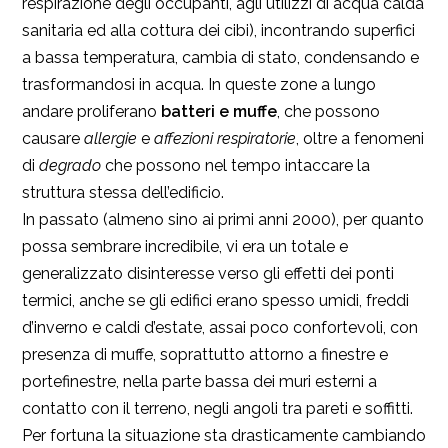
respirazione degli occupanti, agli utilizzi di acqua calda
sanitaria ed alla cottura dei cibi), incontrando superfici
a bassa temperatura, cambia di stato, condensando e
trasformandosi in acqua. In queste zone a lungo
andare proliferano
batteri e muffe
, che possono
causare
allergie
e
affezioni respiratorie
, oltre a fenomeni
di
degrado
che possono nel tempo intaccare la
struttura stessa dell’edificio.
In passato (almeno sino ai primi anni 2000), per quanto
possa sembrare incredibile, vi era un totale e
generalizzato disinteresse verso gli effetti dei ponti
termici, anche se gli edifici erano spesso umidi, freddi
d’inverno e caldi d’estate, assai poco confortevoli, con
presenza di muffe, soprattutto attorno a finestre e
portefinestre, nella parte bassa dei muri esterni a
contatto con il terreno, negli angoli tra pareti e soffitti.
Per fortuna la situazione sta drasticamente cambiando