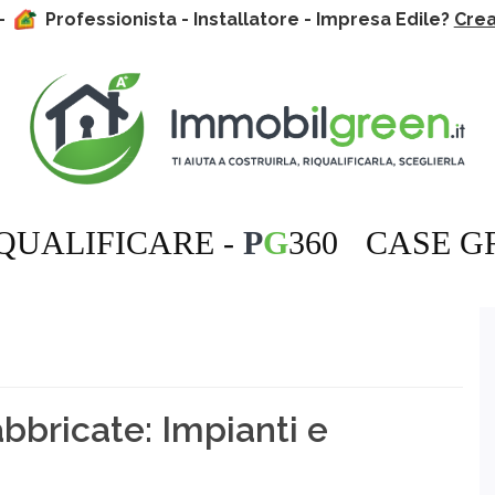
 -
Professionista - Installatore - Impresa Edile?
Crea 
QUALIFICARE -
P
G
360
CASE G
bbricate: Impianti e