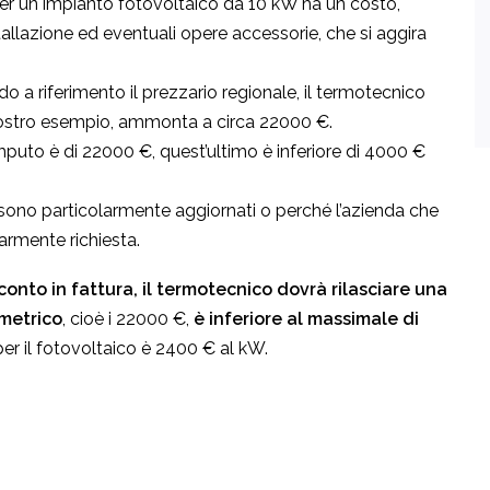
er un impianto fotovoltaico da 10 kW ha un costo,
allazione ed eventuali opere accessorie, che si aggira
o a riferimento il prezzario regionale, il termotecnico
nostro esempio, ammonta a circa 22000 €.
omputo è di 22000 €, quest’ultimo è inferiore di 4000 €
ono particolarmente aggiornati o perché l’azienda che
larmente richiesta.
conto in fattura, il termotecnico dovrà rilasciare una
 metrico
, cioè i 22000 €,
è inferiore al massimale di
per il fotovoltaico è 2400 € al kW.