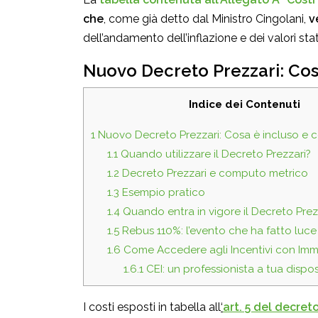
che
, come già detto dal Ministro Cingolani,
ve
dell’andamento dell’inflazione e dei valori stat
Nuovo Decreto Prezzari: Cos
Indice dei Contenuti
1
Nuovo Decreto Prezzari: Cosa è incluso e 
1.1
Quando utilizzare il Decreto Prezzari?
1.2
Decreto Prezzari e computo metrico
1.3
Esempio pratico
1.4
Quando entra in vigore il Decreto Prez
1.5
Rebus 110%: l’evento che ha fatto luc
1.6
Come Accedere agli Incentivi con Immo
1.6.1
CEI: un professionista a tua dispo
I costi esposti in tabella all
‘
art. 5 del decret