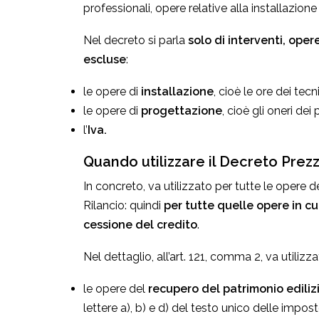
professionali, opere relative alla installazio
Nel decreto si parla
solo di interventi, oper
escluse
:
le opere di
installazione
, cioè le ore dei tecni
le opere di
progettazione
, cioè gli oneri de
l’
Iva.
Quando utilizzare il Decreto Prezz
In concreto, va utilizzato per tutte le opere d
Rilancio: quindi
per tutte quelle opere in cui
cessione del credito
.
Nel dettaglio, all’art. 121, comma 2, va utilizza
le opere del
recupero del patrimonio ediliz
lettere a), b) e d) del testo unico delle imposte