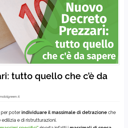
: tutto quello che c’è da
mobilgreen.it
e per poter
individuare il massimale di detrazione
che
dilizia e di ristrutturazioni.
massimi specifici”
riporta infatti i
massimali di spesa