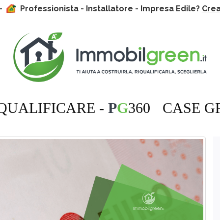
 -
Professionista - Installatore - Impresa Edile?
Crea 
QUALIFICARE -
P
G
360
CASE G