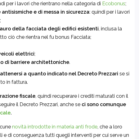
ndi per i lavori che rientrano nella categoria di
Ecobonus
;
 antisismiche e di messa in sicurezza
: quindi per i lavori
;
uro della facciata degli edifici esistenti
, inclusa la
utto ciò che rientra nel fu bonus Facciata;
eicoli elettrici
;
 di barriere architettoniche
.
o attenersi a quanto indicato nel Decreto Prezzari
se si
o in fattura.
razione fiscale
, quindi recuperare i crediti maturati con il
seguire il Decreto Prezzari, anche se
ci sono comunque
scale
.
alcune
novità introdotte in materia anti frode
, che a loro
li e di conseguenza tutti quegli interventi per cui serve un