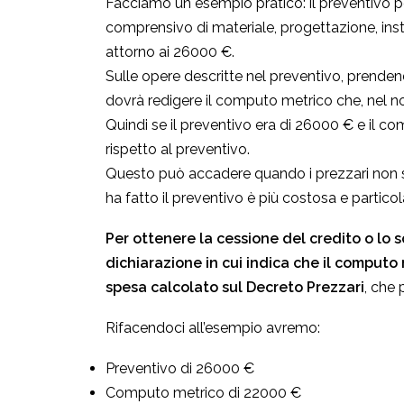
Facciamo un esempio pratico: il preventivo p
comprensivo di materiale, progettazione, inst
attorno ai 26000 €.
Sulle opere descritte nel preventivo, prendend
dovrà redigere il computo metrico che, nel 
Quindi se il preventivo era di 26000 € e il c
rispetto al preventivo.
Questo può accadere quando i prezzari non s
ha fatto il preventivo è più costosa e partico
Per ottenere la cessione del credito o lo s
dichiarazione in cui indica che il computo
spesa calcolato sul Decreto Prezzari
, che 
Rifacendoci all’esempio avremo:
Preventivo di 26000 €
Computo metrico di 22000 €