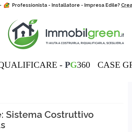
 -
Professionista - Installatore - Impresa Edile?
Crea 
QUALIFICARE -
P
G
360
CASE G
: Sistema Costruttivo
us