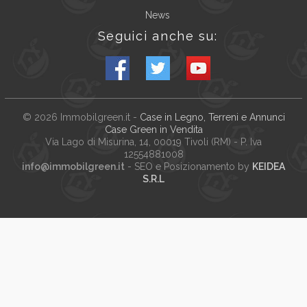
News
Seguici anche su:
© 2026
Immobilgreen.it
-
Case in Legno, Terreni e Annunci
Case Green in Vendita
Via Lago di Misurina, 14
, 00019
Tivoli
(
RM
) - P. Iva
12554881008
info@immobilgreen.it
- SEO e Posizionamento by
KEIDEA
S.R.L