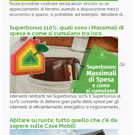
fosse possibile costruire senza alcun vincolo su un
appezzamento di terreno, avendo a disposizione mezzi
economici e spazio, si potrebbe, ad esempio, decidere di…
Superbonus 110%: quali sono i Massimali di
spesa e come si cumulano tra loro
Gli
interventi rientranti nei Superbonus 110% Il Superbonus al
110% consente di detrarre gran parte delle spese per gli
interventi di efficientamento energetico e miglioramento…
Abitare su ruota: tutto quello che c’è da
sapere sulle Case Mobili