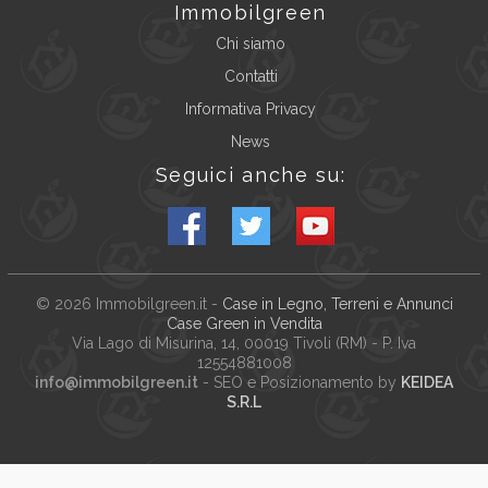
Immobilgreen
Chi siamo
Contatti
Informativa Privacy
News
Seguici anche su:
© 2026
Immobilgreen.it
-
Case in Legno, Terreni e Annunci
Case Green in Vendita
Via Lago di Misurina, 14
, 00019
Tivoli
(
RM
) - P. Iva
12554881008
info@immobilgreen.it
- SEO e Posizionamento by
KEIDEA
S.R.L