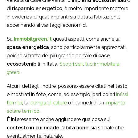
vendita di case che vantano
impianti ecosostenibili
o
di
risparmio energetico
, è molto importante mettere
in evidenza di quali impianti sia dotata l’abitazione,
accennando ai vantaggi economici.
Su
Immobilgreen.it
questi aspetti, come anche la
spesa energetica
, sono particolarmente apprezzati,
poiché si tratta del più grande portale di
case
ecosostenibili
in Italia.
Scopri se il tuo immobile è
green
.
Alcuni dettagli, inoltre, possono essere citati nel testo
e mostrati in foto, come, ad esempio, particolari
infissi
termici
, la
pompa di calore
o i pannelli di un
impianto
solare termico
.
È interessante anche aggiungere qualcosa sul
contesto in cui ricade l’abitazione
, sia sociale che,
eventualmente, naturale.