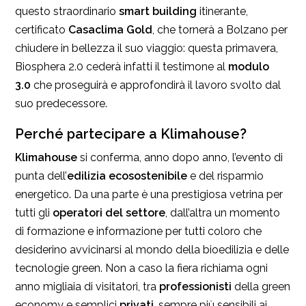
questo straordinario
smart building
itinerante,
certificato
Casaclima Gold
, che tornerà a Bolzano per
chiudere in bellezza il suo viaggio: questa primavera,
Biosphera 2.0 cederà infatti il testimone al
modulo
3.0
che proseguirà e approfondirà il lavoro svolto dal
suo predecessore.
Perché partecipare a Klimahouse?
Klimahouse
si conferma, anno dopo anno, l’evento di
punta dell’
edilizia ecosostenibile
e del risparmio
energetico. Da una parte è una prestigiosa vetrina per
tutti gli
operatori del settore
, dall’altra un momento
di formazione e informazione per tutti coloro che
desiderino avvicinarsi al mondo della bioedilizia e delle
tecnologie green. Non a caso la fiera richiama ogni
anno migliaia di visitatori, tra
professionisti
della green
economy e semplici
privati
, sempre più sensibili ai