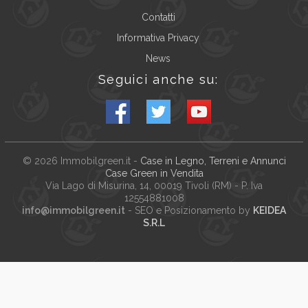
Contatti
Informativa Privacy
News
Seguici anche su:
© 2026
Immobilgreen.it
-
Case in Legno, Terreni e Annunci
Case Green in Vendita
Via Lago di Misurina, 14
, 00019
Tivoli
(
RM
) - P. Iva
12554881008
info@immobilgreen.it
- SEO e Posizionamento by
KEIDEA
S.R.L