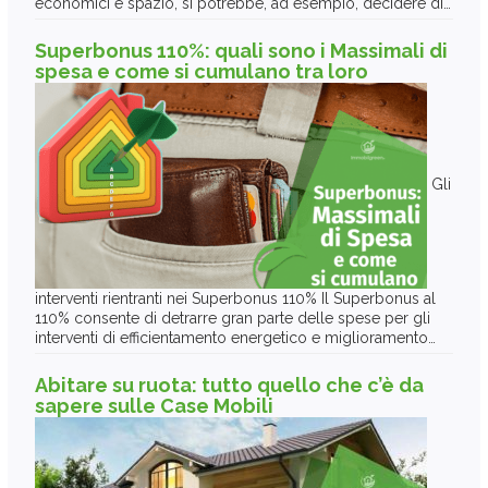
economici e spazio, si potrebbe, ad esempio, decidere di…
Superbonus 110%: quali sono i Massimali di
spesa e come si cumulano tra loro
Gli
interventi rientranti nei Superbonus 110% Il Superbonus al
110% consente di detrarre gran parte delle spese per gli
interventi di efficientamento energetico e miglioramento…
Abitare su ruota: tutto quello che c’è da
sapere sulle Case Mobili