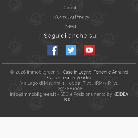
Contatti
Informativa Privacy
News
Seguici anche su:
© 2026
Immobilgreen.it
-
Case in Legno, Terreni e Annunci
Case Green in Vendita
Via Lago di Misurina, 14
, 00019
Tivoli
(
RM
) - P. Iva
12554881008
info@immobilgreen.it
- SEO e Posizionamento by
KEIDEA
S.R.L