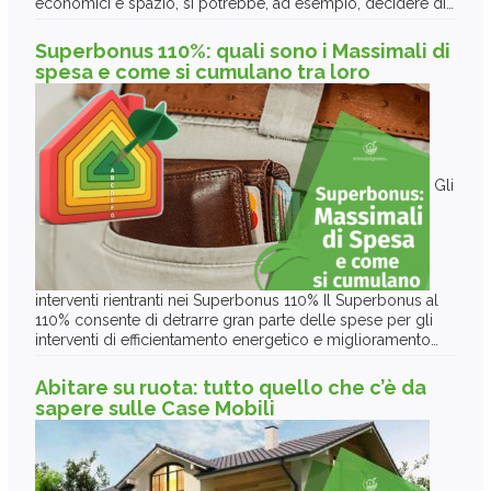
economici e spazio, si potrebbe, ad esempio, decidere di…
Superbonus 110%: quali sono i Massimali di
spesa e come si cumulano tra loro
Gli
interventi rientranti nei Superbonus 110% Il Superbonus al
110% consente di detrarre gran parte delle spese per gli
interventi di efficientamento energetico e miglioramento…
Abitare su ruota: tutto quello che c’è da
sapere sulle Case Mobili