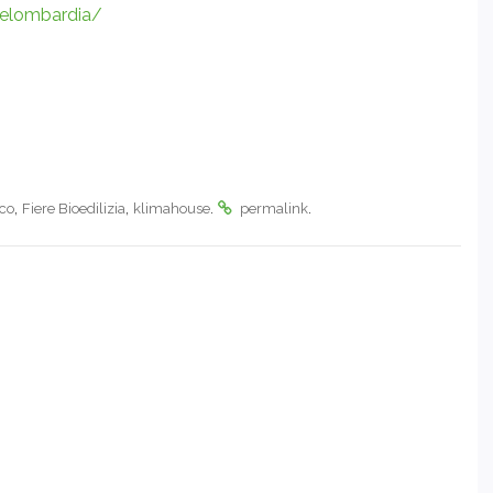
selombardia/
,
,
.
.
ico
Fiere Bioedilizia
klimahouse
permalink