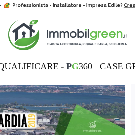
 -
Professionista - Installatore - Impresa Edile?
Crea 
QUALIFICARE -
P
G
360
CASE G