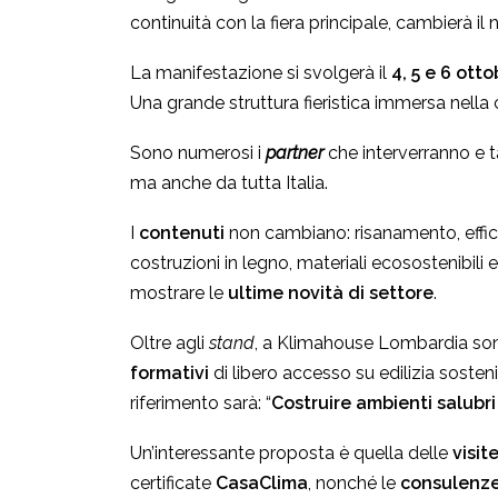
continuità con la fiera principale, cambierà il
La manifestazione si svolgerà il
4, 5 e 6 otto
Una grande struttura fieristica immersa nella
Sono numerosi i
partner
che interverranno e 
ma anche da tutta Italia.
I
contenuti
non cambiano: risanamento, effic
costruzioni in legno, materiali ecosostenibili 
mostrare le
ultime novità di settore
.
Oltre agli
stand
, a Klimahouse Lombardia son
formativi
di libero accesso su edilizia sosteni
riferimento sarà: “
Costruire ambienti salubri
Un’interessante proposta è quella delle
visit
certificate
CasaClima
, nonché le
consulenze