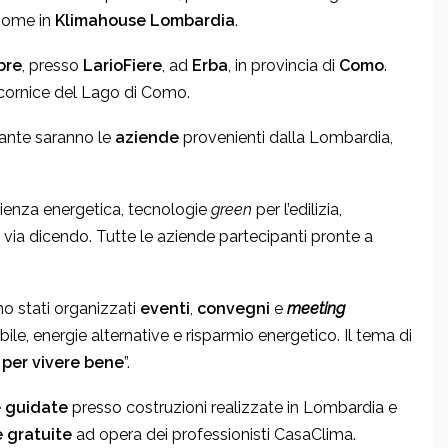
 nome in
Klimahouse Lombardia
.
bre
, presso
LarioFiere
, ad
Erba
, in provincia di
Como
.
 cornice del Lago di Como.
tante saranno le
aziende
provenienti dalla Lombardia,
ienza energetica, tecnologie
green
per l’edilizia,
e via dicendo. Tutte le aziende partecipanti pronte a
o stati organizzati
eventi
,
convegni
e
meeting
bile, energie alternative e risparmio energetico. Il tema di
 per vivere bene
”.
e guidate
presso costruzioni realizzate in Lombardia e
 gratuite
ad opera dei professionisti CasaClima.