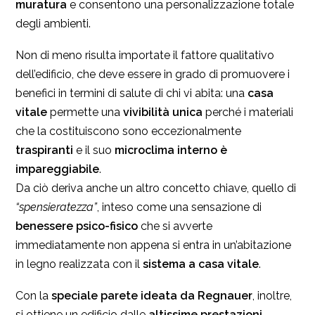
muratura
e consentono una personalizzazione totale
degli ambienti.
Non di meno risulta importate il fattore qualitativo
dell’edificio, che deve essere in grado di promuovere i
benefici in termini di salute di chi vi abita: una
casa
vitale
permette una
vivibilità unica
perché i materiali
che la costituiscono sono eccezionalmente
traspiranti
e il suo
microclima interno è
impareggiabile
.
Da ciò deriva anche un altro concetto chiave, quello di
“spensieratezza”
, inteso come una sensazione di
benessere psico-fisico
che si avverte
immediatamente non appena si entra in un’abitazione
in legno realizzata con il
sistema a casa vitale
.
Con la
speciale parete ideata da Regnauer
, inoltre,
si ottiene un edificio dalle
altissime prestazioni