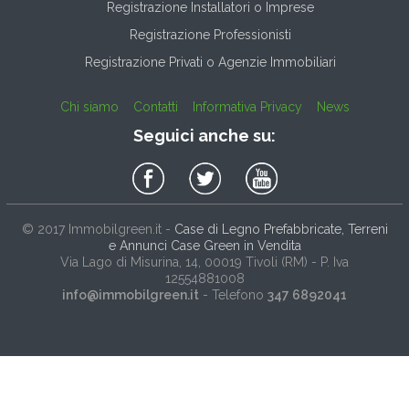
Registrazione Installatori o Imprese
Registrazione Professionisti
Registrazione Privati o Agenzie Immobiliari
Chi siamo
Contatti
Informativa Privacy
News
Seguici anche su:
© 2017
Immobilgreen.it
-
Case di Legno Prefabbricate, Terreni
e Annunci Case Green in Vendita
Via Lago di Misurina, 14
, 00019
Tivoli
(
RM
) - P. Iva
12554881008
info@immobilgreen.it
- Telefono
347 6892041