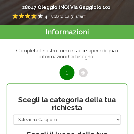
28047
Oleggio
(
NO
)
Via Gaggiolo 101
4
Votato da
31
utenti
1
2
3
4
5
Informazioni
Completa il nostro form e facci sapere di quali
informazioni hai bisogno!
1
Scegli la categoria della tua
richiesta