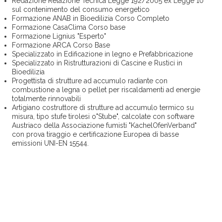
Redazione Relazione Tecnica Legge 192/2005 ex Legge 10
sul contenimento del consumo energetico
Formazione ANAB in Bioedilizia Corso Completo
Formazione CasaClima Corso base
Formazione Lignius "Esperto"
Formazione ARCA Corso Base
Specializzato in Edificazione in legno e Prefabbricazione
Specializzato in Ristrutturazioni di Cascine e Rustici in
Bioedilizia
Progettista di strutture ad accumulo radiante con
combustione a legna o pellet per riscaldamenti ad energie
totalmente rinnovabili
Artigiano costruttore di strutture ad accumulo termico su
misura, tipo stufe tirolesi o"Stube", calcolate con software
Austriaco della Associazione fumisti "KachelOfenVerband"
con prova tiraggio e certificazione Europea di basse
emissioni UNI-EN 15544.