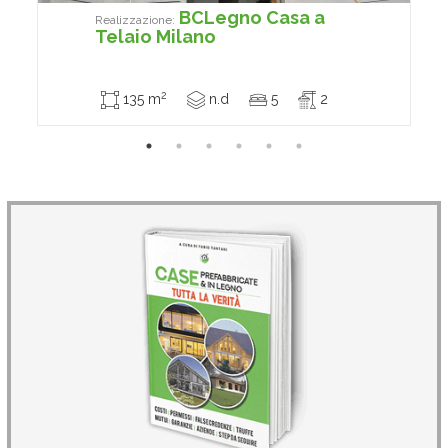
BCLegno Casa a
Realizzazione:
Telaio Milano
2
135 m
n.d
5
2