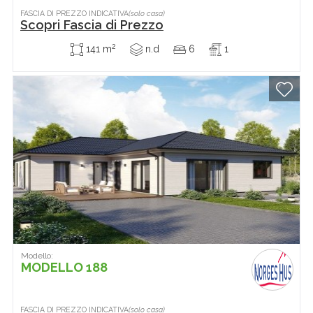
FASCIA DI PREZZO INDICATIVA
(solo casa)
Scopri Fascia di Prezzo
2
141 m
n.d
6
1
Modello:
MODELLO 188
FASCIA DI PREZZO INDICATIVA
(solo casa)