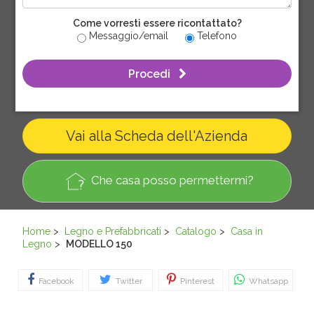
Come vorresti essere ricontattato?
Messaggio/email
Telefono
Procedi
Vai alla Scheda dell'Azienda
Che casa posso permettermi?
Home
>
Legno e Prefabbricati
>
Catalogo
>
Casa in
Legno
>
MODELLO 150
Facebook
Twitter
Pinterest
Whatsapp