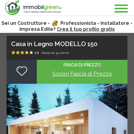
Sei un Costruttore -
Professionista - Installatore -
Impresa Edile?
Crea il tuo profilo gratis
Casa in Legno MODELLO 150
3.8
Votato da
35
utenti
1
2
3
4
5
FASCIA DI PREZZO
Scopri Fascia di Prezzo