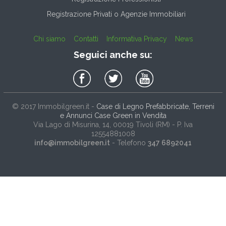
Registrazione Privati o Agenzie Immobiliari
Chi siamo
Contatti
Informativa Privacy
News
Seguici anche su:
© 2017
Immobilgreen.it
-
Case di Legno Prefabbricate, Terreni
e Annunci Case Green in Vendita
Via Lago di Misurina, 14
, 00019
Tivoli
(
RM
) - P. Iva
12554881008
info@immobilgreen.it
- Telefono
347 6892041