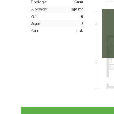
Tipologia:
Casa
2
Superficie:
150 m
Vani:
9
Bagni:
3
Piani:
n.d.