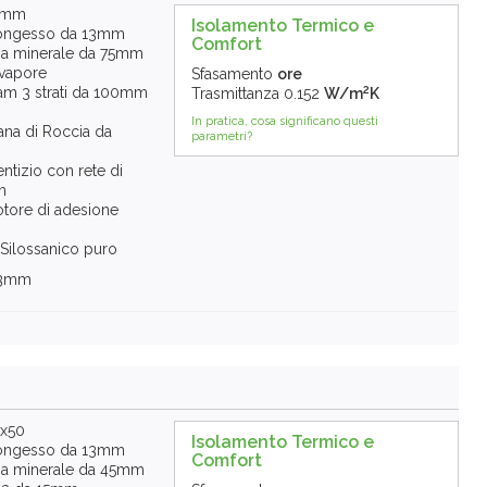
75mm
Isolamento Termico e
rtongesso da 13mm
Comfort
ana minerale da 75mm
 vapore
Sfasamento
ore
2
am 3 strati da 100mm
Trasmittanza
0.152
W/m
K
In pratica, cosa significano questi
ana di Roccia da
parametri?
tizio con rete di
m
tore di adesione
 Silossanico puro
13mm
0x50
Isolamento Termico e
rtongesso da 13mm
Comfort
ana minerale da 45mm