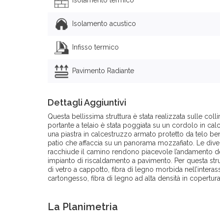
Isolamento acustico
Infisso termico
Pavimento Radiante
Dettagli Aggiuntivi
Questa bellissima struttura è stata realizzata sulle colli
portante a telaio è stata poggiata su un cordolo in cal
una piastra in calcestruzzo armato protetto da telo be
patio che affaccia su un panorama mozzafiato. Le dive
racchiude il camino rendono piacevole l’andamento delle
impianto di riscaldamento a pavimento. Per questa struttu
di vetro a cappotto, fibra di legno morbida nell’interasse
cartongesso, fibra di legno ad alta densità in copertura
La Planimetria