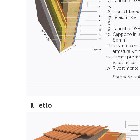
Pannello OS
Fibra di leg
Telaio in KV
Pannello OS
Cappotto in l
80mm
Rasante cemen
armatura 5m
Primer promo
Silossanico
Rivestimento
Spessore: 
Il Tetto