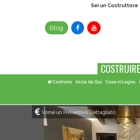
Sei un Costruttore
blog
COSTRUIR
Costruire
Inizia da Qui
Case in Legno
Vorrei un Preventivo Dettagliato