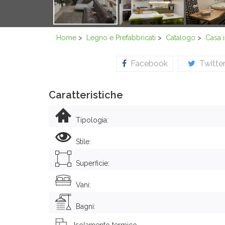
Home
>
Legno e Prefabbricati
>
Catalogo
>
Casa 
Facebook
Twitte
Caratteristiche
Tipologia:
Stile:
Superficie:
Vani:
Bagni:
Isolamento termico