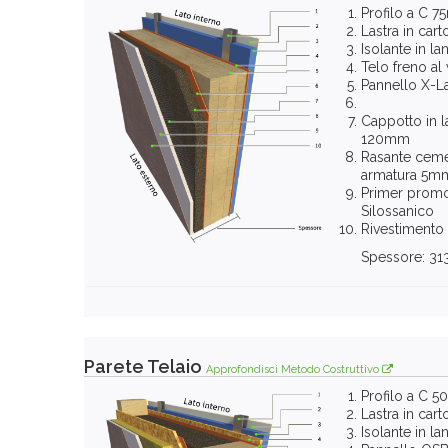
Profilo a C 
Lastra in ca
Isolante in l
Telo freno al
Pannello X-L
Cappotto in l
120mm
Rasante cemen
armatura 5m
Primer promo
Silossanico
Rivestimento
Spessore: 3
Parete Telaio
Approfondisci Metodo Costruttivo
Profilo a C 5
Lastra in ca
Isolante in l