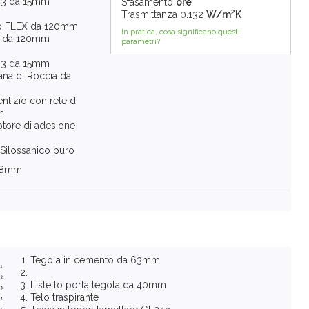
B3 da 15mm
Sfasamento
ore
2
Trasmittanza
0.132
W/m
K
no FLEX da 120mm
In pratica, cosa significano questi
H da 120mm
parametri?
B3 da 15mm
ana di Roccia da
tizio con rete di
m
tore di adesione
 Silossanico puro
298mm
Tegola in cemento da 63mm
Listello porta tegola da 40mm
Telo traspirante