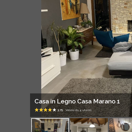
Casa in Legno Casa Marano 1
3.75
Votato da
4
utenti
1
2
3
4
5