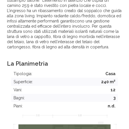
sull’ampio salone. L’elemento in laterizio che ospita un
camino 25:9 è stato rivestito con pietra locale e cocci.
L’ingresso ha un ribassamento creato dal soppalco che guida
alla zona living. Impianto radiante caldo/freddo, domotica ed
infissi altamente performanti garantiscono una gestione
centralizzata ed efficace dell’intero involucro. Per questa
struttura sono stati utilizzati materiali isolanti naturali come la
lana di vetro a cappotto, fibra di legno morbida nell’interasse
del telaio, lana di vetro nell’interasse del telaio del
cartongesso, fibra di legno ad alta densità in copertura.
La Planimetria
Tipologia:
Casa
2
Superficie:
240 m
Vani:
12
Bagni:
3
Piani:
n.d.