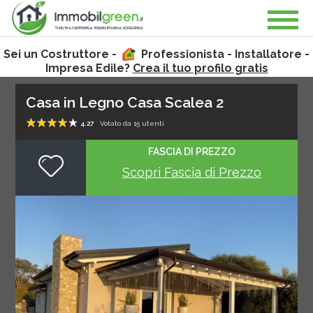
Sei un Costruttore -
Professionista - Installatore -
Impresa Edile?
Crea il tuo profilo gratis
Casa in Legno Casa Scalea 2
4.27
Votato da
15
utenti
1
2
3
4
5
FASCIA DI PREZZO
Scopri Fascia di Prezzo