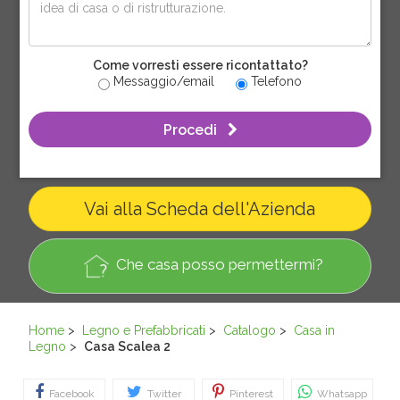
Come vorresti essere ricontattato?
Messaggio/email
Telefono
Procedi
Vai alla Scheda dell'Azienda
Che casa posso permettermi?
Home
>
Legno e Prefabbricati
>
Catalogo
>
Casa in
Legno
>
Casa Scalea 2
Facebook
Twitter
Pinterest
Whatsapp