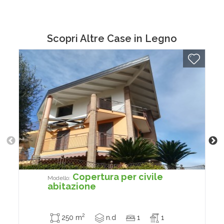
Scopri Altre
Case in Legno
Copertura per civile
Modello:
abitazione
2
250 m
n.d
1
1