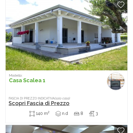
Modello:
Casa Scalea 1
FASCIA DI PREZZO INDICATIVA
(solo casa)
Scopri Fascia di Prezzo
2
140 m
n.d
8
3