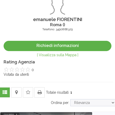
emanuele FIORENTINI
Roma
(
)
Telefono:
3490868329
Richiedi informazioni
[ Visualizza sulla Mappa ]
Rating Agenzia
0
1
Votata da
2
3
4
utenti
5
Totale risultati:
1
Ordina per: