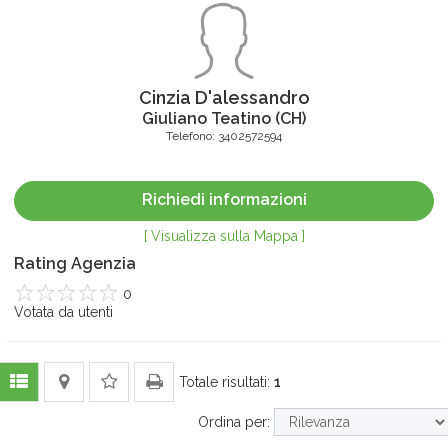
Cinzia D'alessandro
Giuliano Teatino
(
CH
)
Telefono:
3402572594
Richiedi informazioni
[ Visualizza sulla Mappa ]
Rating Agenzia
0
1
Votata da
2
3
4
utenti
5
Totale risultati:
1
Ordina per: