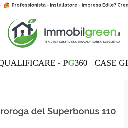
 -
Professionista - Installatore - Impresa Edile?
Crea 
QUALIFICARE -
P
G
360
CASE G
proroga del Superbonus 110