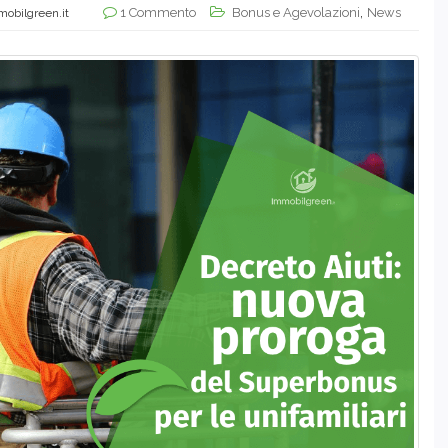
,
1 Commento
Bonus e Agevolazioni
News
mobilgreen.it