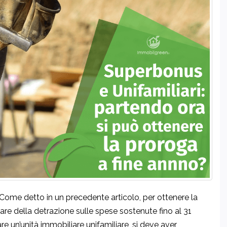
ome detto in un precedente articolo, per ottenere la
re della detrazione sulle spese sostenute fino al 31
re un’unità immobiliare unifamiliare, si deve aver