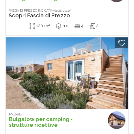
FASCIA DI PREZZO INDICATIVA
(solo casa)
Scopri Fascia di Prezzo
2
120 m
n.d
4
2
Modello:
Bulgalow per camping -
strutture ricettive