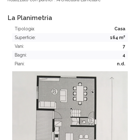
La Planimetria
Tipologia:
Casa
2
Superficie:
164 m
Vani:
7
Bagni:
4
Piani:
n.d.