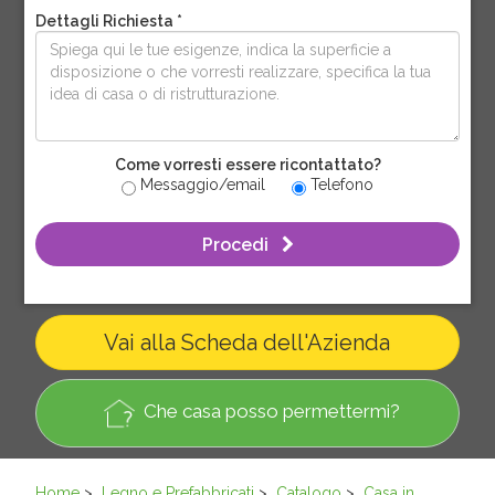
Dettagli Richiesta *
Come vorresti essere ricontattato?
Messaggio/email
Telefono
Procedi
Vai alla Scheda dell'Azienda
Che casa posso permettermi?
Home
>
Legno e Prefabbricati
>
Catalogo
>
Casa in