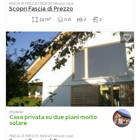
FASCIA DI PREZZO INDICATIVA
(solo casa)
Scopri Fascia di Prezzo
2
34 m
n.d
2
2
Modello:
Casa privata su due piani molto
solare
FASCIA DI PREZZO INDICATIVA
(solo casa)