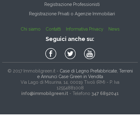
Registrazione Professionisti
Registrazione Privati o Agenzie Immobiliari
Chi siamo
Contatti
Informativa Privacy
News
Seguici anche su:
© 2017
Immobilgreen.it
-
Case di Legno Prefabbricate, Terreni
e Annunci Case Green in Vendita
Via Lago di Misurina, 14
, 00019
Tivoli
(
RM
) - P. Iva
12554881008
info@immobilgreen.it
- Telefono
347 6892041