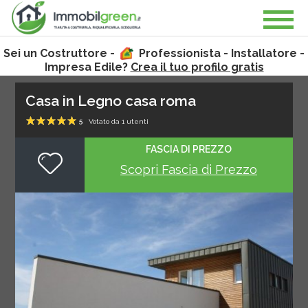
Sei un Costruttore -
Professionista - Installatore -
Impresa Edile?
Crea il tuo profilo gratis
Casa in Legno casa roma
5
Votato da
1
utenti
1
2
3
4
5
FASCIA DI PREZZO
Scopri Fascia di Prezzo