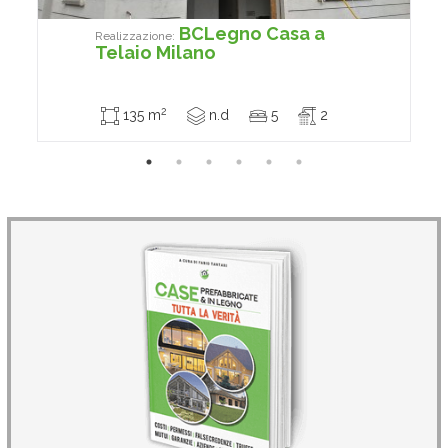
BCLegno Casa a
Realizzazione:
Telaio Milano
2
135 m
n.d
5
2