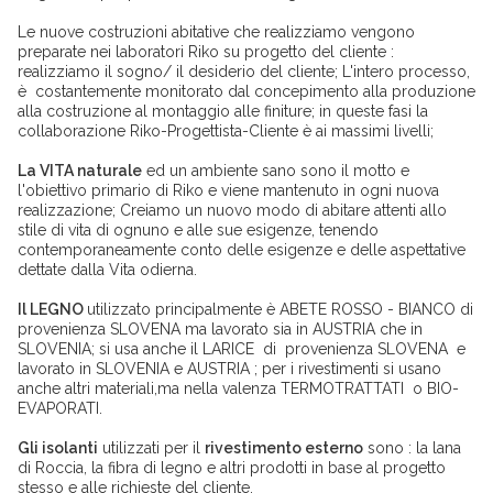
Le nuove costruzioni abitative che realizziamo vengono
preparate nei laboratori Riko su progetto del cliente :
realizziamo il sogno/ il desiderio del cliente; L'intero processo,
è costantemente monitorato dal concepimento alla produzione
alla costruzione al montaggio alle finiture; in queste fasi la
collaborazione Riko-Progettista-Cliente è ai massimi livelli;
La VITA naturale
ed un ambiente sano sono il motto e
l'obiettivo primario di Riko e viene mantenuto in ogni nuova
realizzazione; Creiamo un nuovo modo di abitare attenti allo
stile di vita di ognuno e alle sue esigenze, tenendo
contemporaneamente conto delle esigenze e delle aspettative
dettate dalla Vita odierna.
Il LEGNO
utilizzato principalmente è ABETE ROSSO - BIANCO di
provenienza SLOVENA ma lavorato sia in AUSTRIA che in
SLOVENIA; si usa anche il LARICE di provenienza SLOVENA e
lavorato in SLOVENIA e AUSTRIA ; per i rivestimenti si usano
anche altri materiali,ma nella valenza TERMOTRATTATI o BIO-
EVAPORATI.
Gli isolanti
utilizzati per il
rivestimento esterno
sono : la lana
di Roccia, la fibra di legno e altri prodotti in base al progetto
stesso e alle richieste del cliente.