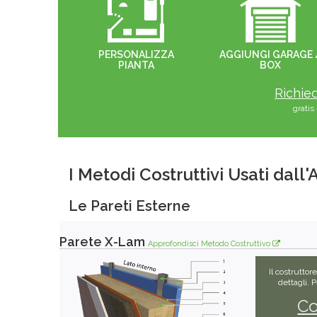
PERSONALIZZA
AGGIUNGI GARAGE 
PIANTA
BOX
Richied
grati
I Metodi Costruttivi Usati dall
Le Pareti Esterne
Parete X-Lam
Approfondisci Metodo Costruttivo
Il costruttor
dettagli. 
Co