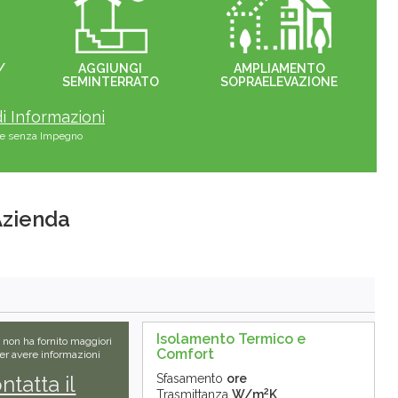
/
AGGIUNGI
AMPLIAMENTO
SEMINTERRATO
SOPRAELEVAZIONE
i Informazioni
s e senza Impegno
'Azienda
Isolamento Termico e
e non ha fornito maggiori
Comfort
Per avere informazioni
ntatta il
Sfasamento
ore
2
Trasmittanza
W/m
K