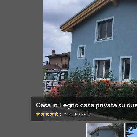
Casa in Legno casa privata su due
5
Votato da
1
utenti
1
2
3
4
5