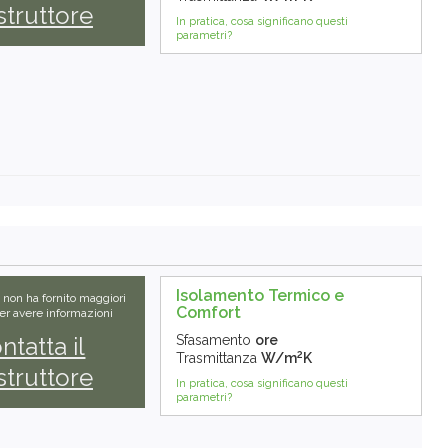
truttore
In pratica, cosa significano questi
parametri?
Isolamento Termico e
e non ha fornito maggiori
Comfort
Per avere informazioni
ntatta il
Sfasamento
ore
2
Trasmittanza
W/m
K
truttore
In pratica, cosa significano questi
parametri?