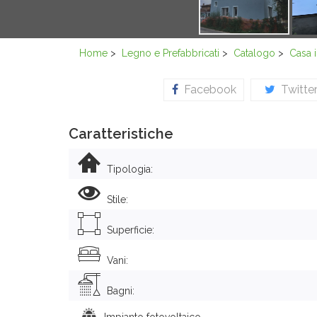
Home
>
Legno e Prefabbricati
>
Catalogo
>
Casa 
Facebook
Twitte
Caratteristiche
Tipologia:
Stile:
Superficie:
Vani:
Bagni:
Impianto fotovoltaico