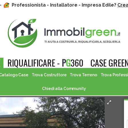
 -
Professionista - Installatore - Impresa Edile?
Crea 
E
RIQUALIFICARE -
P
G
360
CASE GREEN
Catalogo Case
Trova Costruttore
Trova Terreno
Trova Profess
Chiedi alla Community