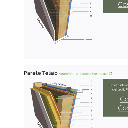
Cos
Parete Telaio
Approfondisci Metodo Costruttivo
Il costruttor
dettagli. 
Co
Cos