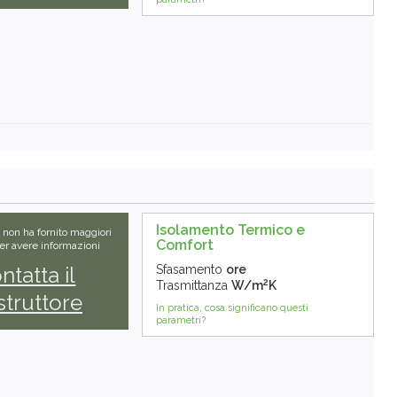
Isolamento Termico e
e non ha fornito maggiori
Comfort
Per avere informazioni
ntatta il
Sfasamento
ore
2
Trasmittanza
W/m
K
truttore
In pratica, cosa significano questi
parametri?