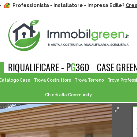
 -
Professionista - Installatore - Impresa Edile?
Crea 
E
RIQUALIFICARE -
P
G
360
CASE GREEN
Catalogo Case
Trova Costruttore
Trova Terreno
Trova Profess
Chiedi alla Community