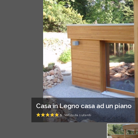
Casa in Legno casa ad un piano
5
Votato da
1
utenti
1
2
3
4
5