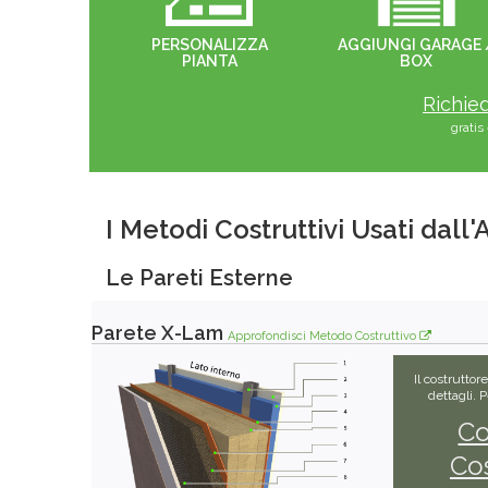
PERSONALIZZA
AGGIUNGI GARAGE 
PIANTA
BOX
Richied
grati
I Metodi Costruttivi Usati dall
Le Pareti Esterne
Parete X-Lam
Approfondisci Metodo Costruttivo
Il costruttor
dettagli. 
Co
Cos