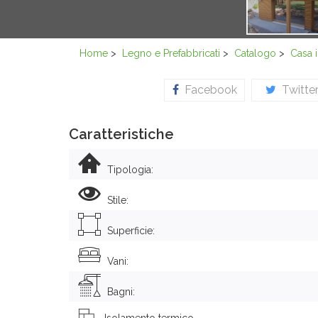
Home
>
Legno e Prefabbricati
>
Catalogo
>
Casa 
Facebook
Twitte
Caratteristiche
Tipologia:
Stile:
Superficie:
Vani:
Bagni:
Isolamento termico