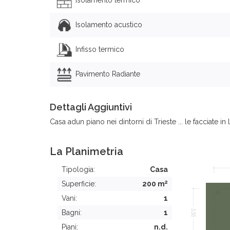
Isolamento acustico
Infisso termico
Pavimento Radiante
Dettagli Aggiuntivi
Casa adun piano nei dintorni di Trieste ... le facciate i
La Planimetria
Tipologia:
Casa
2
Superficie:
200 m
Vani:
1
Bagni:
1
Piani:
n.d.