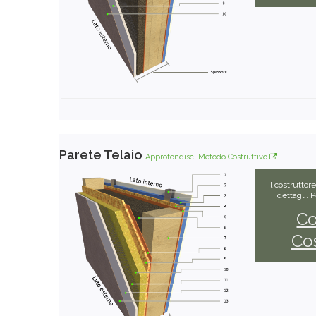
Parete Telaio
Approfondisci Metodo Costruttivo
Il costruttor
dettagli. 
Co
Cos