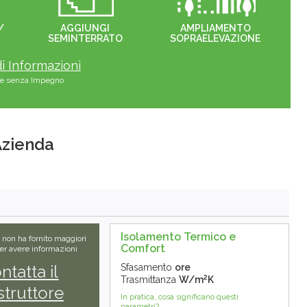
/
AGGIUNGI
AMPLIAMENTO
SEMINTERRATO
SOPRAELEVAZIONE
i Informazioni
s e senza Impegno
'Azienda
Isolamento Termico e
e non ha fornito maggiori
Comfort
Per avere informazioni
ntatta il
Sfasamento
ore
2
Trasmittanza
W/m
K
truttore
In pratica, cosa significano questi
parametri?