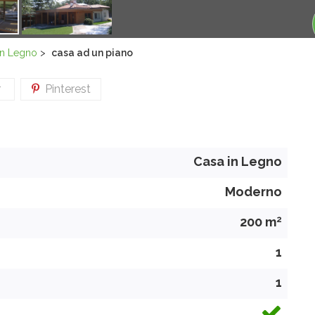
in Legno
>
casa ad un piano
r
Pinterest
Casa in Legno
Moderno
2
200 m
1
1