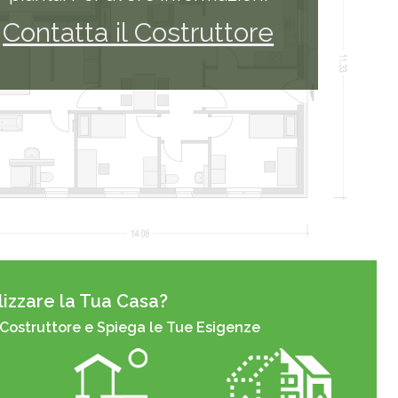
Contatta il Costruttore
izzare la Tua Casa?
 Costruttore e Spiega le Tue Esigenze