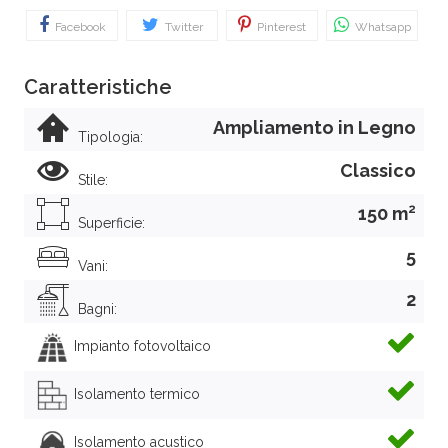
Facebook
Twitter
Pinterest
Whatsapp
Caratteristiche
Ampliamento in Legno
Tipologia:
Classico
Stile:
2
150 m
Superficie:
5
Vani:
2
Bagni:
Impianto fotovoltaico
Isolamento termico
Isolamento acustico