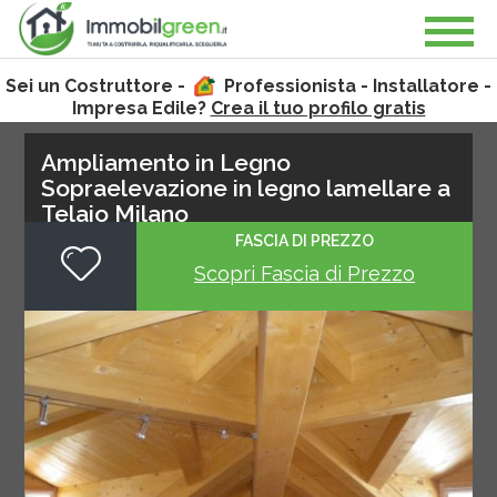
Sei un Costruttore -
Professionista - Installatore -
Impresa Edile?
Crea il tuo profilo gratis
Ampliamento in Legno
Sopraelevazione in legno lamellare a
Telaio Milano
FASCIA DI PREZZO
4.98
Votato da
125
utenti
1
2
3
4
5
Scopri Fascia di Prezzo