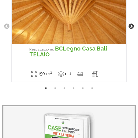
BCLegno Casa Bali
Realizzazione:
TELAIO
2
150 m
n.d
1
1