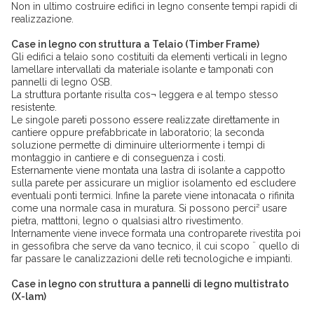
Non in ultimo costruire edifici in legno consente tempi rapidi di
realizzazione.
Case in legno con struttura a Telaio (Timber Frame)
Gli edifici a telaio sono costituiti da elementi verticali in legno
lamellare intervallati da materiale isolante e tamponati con
pannelli di legno OSB.
La struttura portante risulta cos¬ leggera e al tempo stesso
resistente.
Le singole pareti possono essere realizzate direttamente in
cantiere oppure prefabbricate in laboratorio; la seconda
soluzione permette di diminuire ulteriormente i tempi di
montaggio in cantiere e di conseguenza i costi.
Esternamente viene montata una lastra di isolante a cappotto
sulla parete per assicurare un miglior isolamento ed escludere
eventuali ponti termici. Infine la parete viene intonacata o rifinita
come una normale casa in muratura. Si possono perci² usare
pietra, matttoni, legno o qualsiasi altro rivestimento.
Internamente viene invece formata una controparete rivestita poi
in gessofibra che serve da vano tecnico, il cui scopo ¨ quello di
far passare le canalizzazioni delle reti tecnologiche e impianti.
Case in legno con struttura a pannelli di legno multistrato
(X-lam)