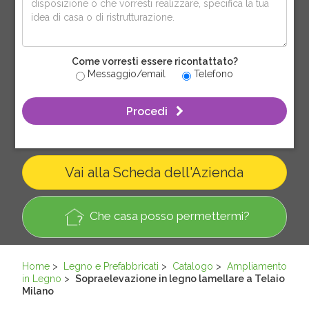
Come vorresti essere ricontattato?
Messaggio/email
Telefono
Procedi
Vai alla Scheda dell'Azienda
Che casa posso permettermi?
Home
>
Legno e Prefabbricati
>
Catalogo
>
Ampliamento
in Legno
>
Sopraelevazione in legno lamellare a Telaio
Milano