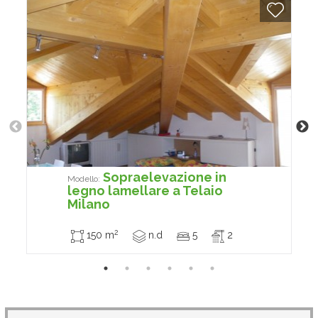
Sopraelevazione in
Modello:
legno lamellare a Telaio
Milano
2
150 m
n.d
5
2