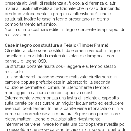
presenta alti livelli di resistenza al fuoco, a differenza di altri
materiali usati nell'edilizia tradizionale che in caso di incendio
perdono velocemente la prorpie caratteristiche fisiche e
strutturali. Inoltre le case in legno presentano un ottimo
comportamento antisimico.
Non in ultimo costruire edifici in legno consente tempi rapidi di
realizzazione.
Case in legno con struttura a Telaio (Timber Frame)
Gli edifici a telaio sono costituiti da elementi verticali in legno
lamellare intervallati da materiale isolante e tamponati con
pannelli di legno OSB.
La struttura portante risulta cos¬ leggera e al tempo stesso
resistente.
Le singole pareti possono essere realizzate direttamente in
cantiere oppure prefabbricate in laboratorio; la seconda
soluzione permette di diminuire ulteriormente i tempi di
montaggio in cantiere e di conseguenza i costi.
Esternamente viene montata una lastra di isolante a cappotto
sulla parete per assicurare un miglior isolamento ed escludere
eventuali ponti termici. Infine la parete viene intonacata o rifinita
come una normale casa in muratura. Si possono perci² usare
pietra, matttoni, legno o qualsiasi altro rivestimento.
Internamente viene invece formata una controparete rivestita poi
in gessofibra che serve da vano tecnico, il cui scopo ¨ quello di