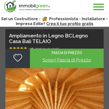
Sei un Costruttore -
Professionista - Installatore -
Impresa Edile?
Crea il tuo profilo gratis
Ampliamento in Legno BCLegno
Casa Bali TELAIO
4.98
Votato da
175
utenti
1
2
3
4
5
FASCIA DI PREZZO
Scopri Fascia di Prezzo