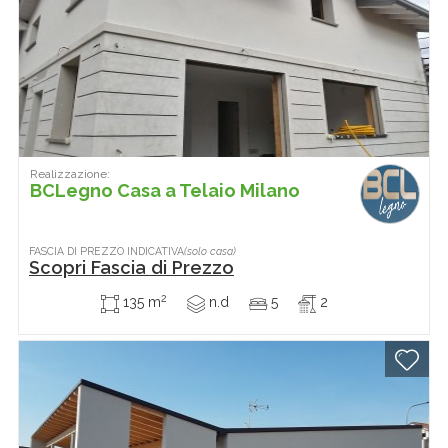
Realizzazione:
BCLegno Casa a Telaio Milano
FASCIA DI PREZZO INDICATIVA
(solo casa)
Scopri Fascia di Prezzo
2
135 m
n.d
5
2