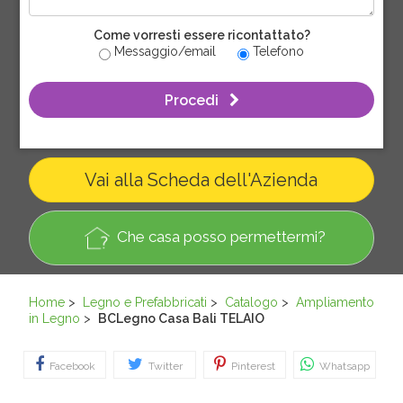
Come vorresti essere ricontattato?
Messaggio/email
Telefono
Procedi
Vai alla Scheda dell'Azienda
Che casa posso permettermi?
Home
>
Legno e Prefabbricati
>
Catalogo
>
Ampliamento
in Legno
>
BCLegno Casa Bali TELAIO
Facebook
Twitter
Pinterest
Whatsapp