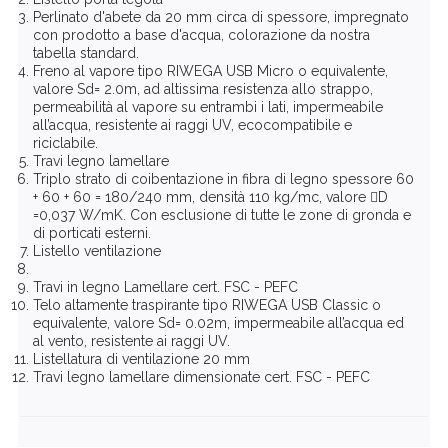
Perlinato d'abete da 20 mm circa di spessore, impregnato
con prodotto a base d'acqua, colorazione da nostra
tabella standard.
Freno al vapore tipo RIWEGA USB Micro o equivalente,
valore Sd= 2.0m, ad altissima resistenza allo strappo,
permeabilità al vapore su entrambi i lati, impermeabile
all’acqua, resistente ai raggi UV, ecocompatibile e
riciclabile.
Travi legno lamellare
Triplo strato di coibentazione in fibra di legno spessore 60
+ 60 + 60 = 180/240 mm, densità 110 kg/mc, valore D
=0,037 W/mK. Con esclusione di tutte le zone di gronda e
di porticati esterni.
Listello ventilazione
Travi in legno Lamellare cert. FSC - PEFC
Telo altamente traspirante tipo RIWEGA USB Classic o
equivalente, valore Sd= 0.02m, impermeabile all’acqua ed
al vento, resistente ai raggi UV.
Listellatura di ventilazione 20 mm
Travi legno lamellare dimensionate cert. FSC - PEFC