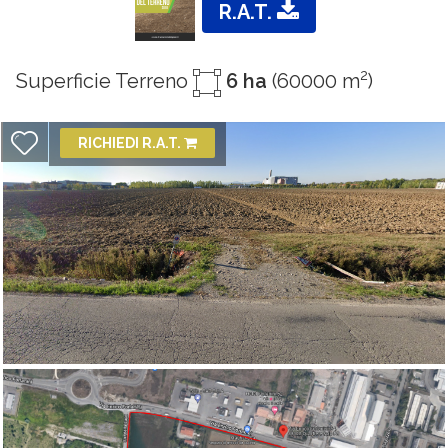
R.A.T.
2
Superficie Terreno
6 ha
(60000 m
)
RICHIEDI R.A.T.