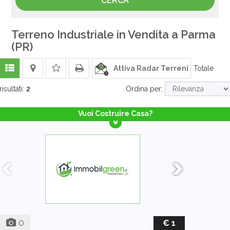
Terreno Industriale in Vendita a Parma
(PR)
Attiva Radar Terreni
Totale
risultati:
2
Ordina per:
Vuoi Costruire Casa?
0
€ 1