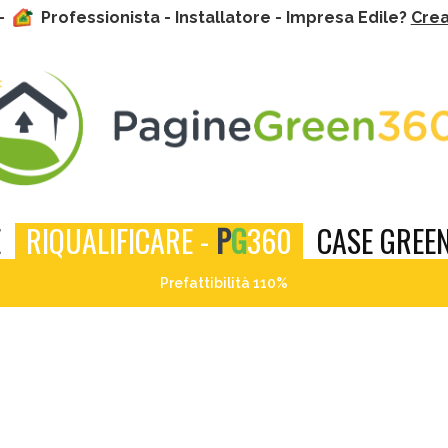
 -
Professionista - Installatore - Impresa Edile?
Crea 
E
RIQUALIFICARE -
P
G
360
CASE GREEN
Prefattibilità 110%