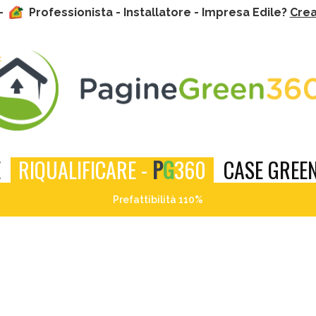
 -
Professionista - Installatore - Impresa Edile?
Crea 
E
RIQUALIFICARE -
P
G
360
CASE GREEN
Prefattibilità 110%