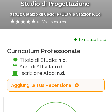
Studio di Progettazione
32042
Calalzo di Cadore
(
BL
)
Via Stazione, 10
0
Votato da
utenti
1
2
3
4
5
Torna alla Lista
Curriculum Professionale
Titolo di Studio:
n.d.
Anni di Attività:
n.d.
Iscrizione Albo:
n.d.
Aggiungi la Tua Recensione