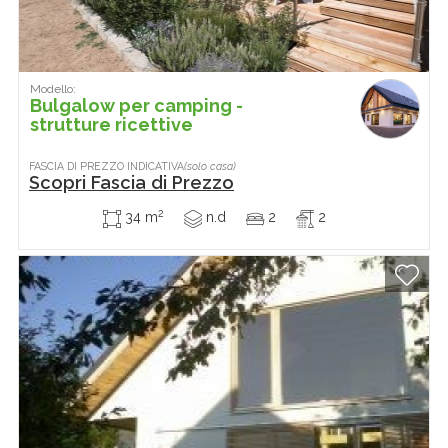
Modello:
Bulgalow per camping -
strutture ricettive
FASCIA DI PREZZO INDICATIVA
(solo casa)
Scopri Fascia di Prezzo
2
34 m
n.d
2
2