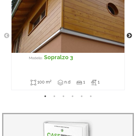
Sopralzo 3
Modello:
2
100 m
n.d
1
1