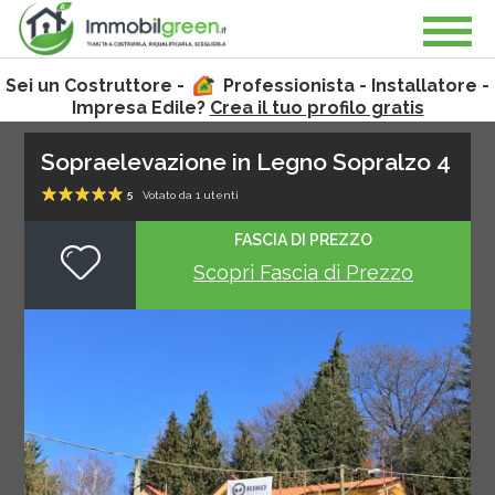
Sei un Costruttore -
Professionista - Installatore -
Impresa Edile?
Crea il tuo profilo gratis
Sopraelevazione in Legno Sopralzo 4
5
Votato da
1
utenti
1
2
3
4
5
FASCIA DI PREZZO
Scopri Fascia di Prezzo