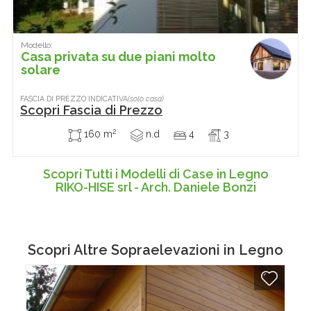
Modello:
Casa privata su due piani molto
solare
FASCIA DI PREZZO INDICATIVA
(solo casa)
Scopri Fascia di Prezzo
2
160 m
n.d
4
3
Scopri Tutti i Modelli di Case in Legno
RIKO-HISE srl - Arch. Daniele Bonzi
Scopri Altre
Sopraelevazioni in Legno