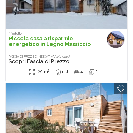
Modello:
Piccola casa a risparmio
energetico in Legno Massiccio
FASCIA DI PREZZO INDICATIVA
(solo casa)
Scopri Fascia di Prezzo
2
120 m
n.d
4
2