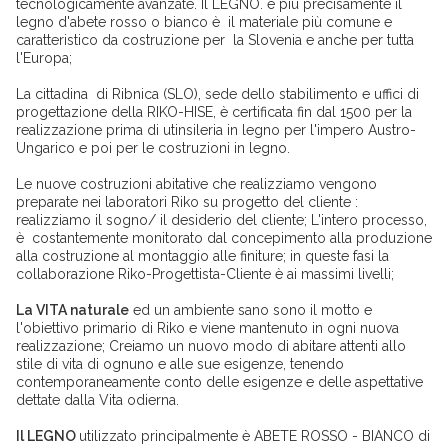
tecnologicamente avanzate. Il LEGNO. e più precisamente il
legno d'abete rosso o bianco è il materiale più comune e
caratteristico da costruzione per la Slovenia e anche per tutta
l'Europa;
La cittadina di Ribnica (SLO), sede dello stabilimento e uffici di
progettazione della RIKO-HISE, è certificata fin dal 1500 per la
realizzazione prima di utinsileria in legno per l'impero Austro-
Ungarico e poi per le costruzioni in legno.
Le nuove costruzioni abitative che realizziamo vengono
preparate nei laboratori Riko su progetto del cliente :
realizziamo il sogno/ il desiderio del cliente; L'intero processo,
è costantemente monitorato dal concepimento alla produzione
alla costruzione al montaggio alle finiture; in queste fasi la
collaborazione Riko-Progettista-Cliente è ai massimi livelli;
La VITA naturale
ed un ambiente sano sono il motto e
l'obiettivo primario di Riko e viene mantenuto in ogni nuova
realizzazione; Creiamo un nuovo modo di abitare attenti allo
stile di vita di ognuno e alle sue esigenze, tenendo
contemporaneamente conto delle esigenze e delle aspettative
dettate dalla Vita odierna.
Il LEGNO
utilizzato principalmente è ABETE ROSSO - BIANCO di