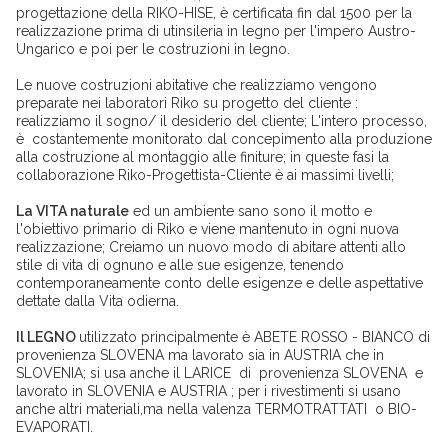
progettazione della RIKO-HISE, è certificata fin dal 1500 per la
realizzazione prima di utinsileria in legno per l'impero Austro-
Ungarico e poi per le costruzioni in legno.
Le nuove costruzioni abitative che realizziamo vengono
preparate nei laboratori Riko su progetto del cliente :
realizziamo il sogno/ il desiderio del cliente; L'intero processo,
è costantemente monitorato dal concepimento alla produzione
alla costruzione al montaggio alle finiture; in queste fasi la
collaborazione Riko-Progettista-Cliente è ai massimi livelli;
La VITA naturale
ed un ambiente sano sono il motto e
l'obiettivo primario di Riko e viene mantenuto in ogni nuova
realizzazione; Creiamo un nuovo modo di abitare attenti allo
stile di vita di ognuno e alle sue esigenze, tenendo
contemporaneamente conto delle esigenze e delle aspettative
dettate dalla Vita odierna.
Il LEGNO
utilizzato principalmente è ABETE ROSSO - BIANCO di
provenienza SLOVENA ma lavorato sia in AUSTRIA che in
SLOVENIA; si usa anche il LARICE di provenienza SLOVENA e
lavorato in SLOVENIA e AUSTRIA ; per i rivestimenti si usano
anche altri materiali,ma nella valenza TERMOTRATTATI o BIO-
EVAPORATI.