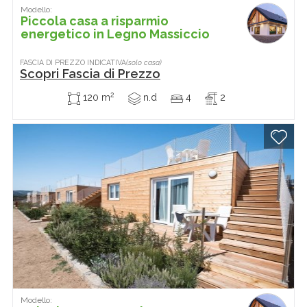
Modello:
Piccola casa a risparmio
energetico in Legno Massiccio
FASCIA DI PREZZO INDICATIVA
(solo casa)
Scopri Fascia di Prezzo
2
120 m
n.d
4
2
Modello: