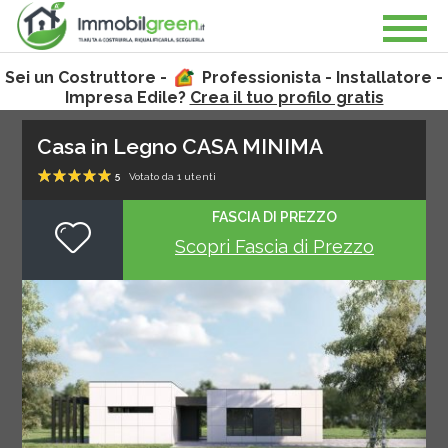
Sei un Costruttore -
Professionista - Installatore -
Impresa Edile?
Crea il tuo profilo gratis
Casa in Legno CASA MINIMA
5
Votato da
1
utenti
1
2
3
4
5
FASCIA DI PREZZO
Scopri Fascia di Prezzo