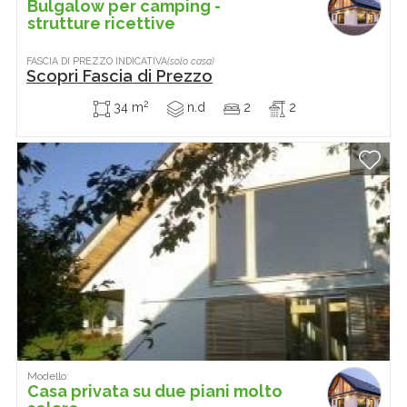
Bulgalow per camping -
strutture ricettive
FASCIA DI PREZZO INDICATIVA
(solo casa)
Scopri Fascia di Prezzo
2
34 m
n.d
2
2
Modello:
Casa privata su due piani molto