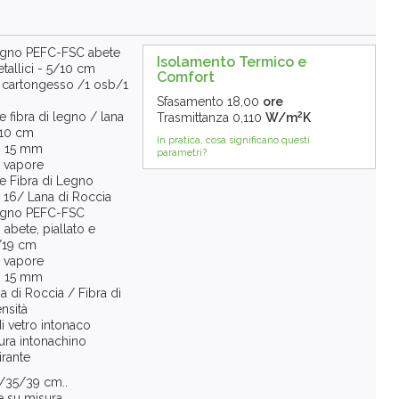
legno PEFC-FSC abete
Isolamento Termico e
tallici - 5/10 cm
Comfort
a cartongesso /1 osb/1
Sfasamento
18,00
ore
2
 fibra di legno / lana
Trasmittanza
0,110
W/m
K
/10 cm
In pratica, cosa significano questi
B 15 mm
parametri?
a vapore
e Fibra di Legno
 16/ Lana di Roccia
legno PEFC-FSC
 abete, piallato e
/19 cm
a vapore
B 15 mm
 di Roccia / Fibra di
nsità
di vetro intonaco
ura intonachino
irante
/35/39 cm..
e su misura