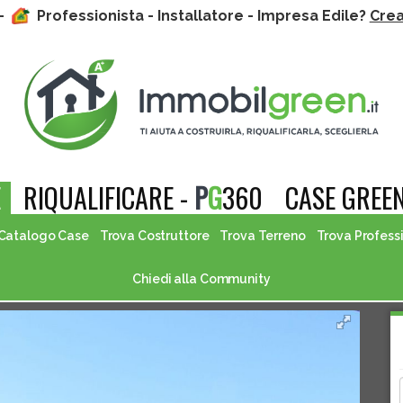
 -
Professionista - Installatore - Impresa Edile?
Crea 
E
RIQUALIFICARE -
P
G
360
CASE GREEN
Catalogo Case
Trova Costruttore
Trova Terreno
Trova Profess
Chiedi alla Community