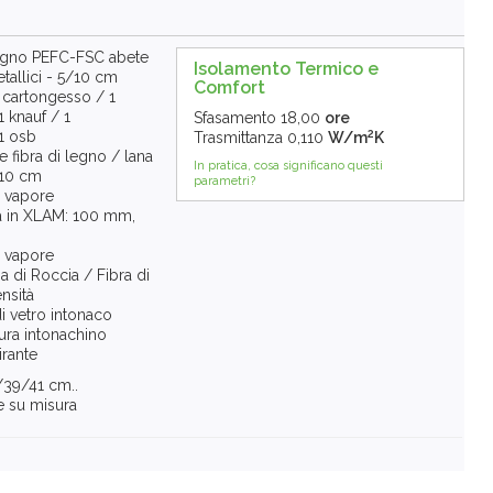
legno PEFC-FSC abete
Isolamento Termico e
tallici - 5/10 cm
Comfort
 cartongesso / 1
 knauf / 1
Sfasamento
18,00
ore
2
1 osb
Trasmittanza
0,110
W/m
K
 fibra di legno / lana
In pratica, cosa significano questi
/10 cm
parametri?
a vapore
a in XLAM: 100 mm,
a vapore
 di Roccia / Fibra di
nsità
di vetro intonaco
ura intonachino
irante
/39/41 cm..
e su misura