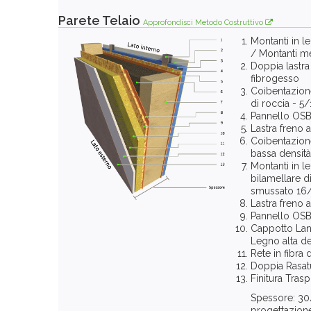
Parete Telaio
Approfondisci Metodo Costruttivo
Montanti in 
/ Montanti me
Doppia lastr
fibrogesso
Coibentazione
di roccia - 5
Pannello OS
Lastra freno 
Coibentazion
bassa densità
Montanti in 
bilamellare di
smussato 16
Lastra freno 
Pannello OS
Cappotto Lana
Legno alta de
Rete in fibra 
Doppia Rasat
Finitura Trasp
Spessore: 30
progettazion