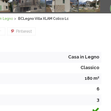
in Legno
>
BCLegno Villa XLAM Colico Lc
r
Pinterest
Casa in Legno
Classico
2
180 m
6
3