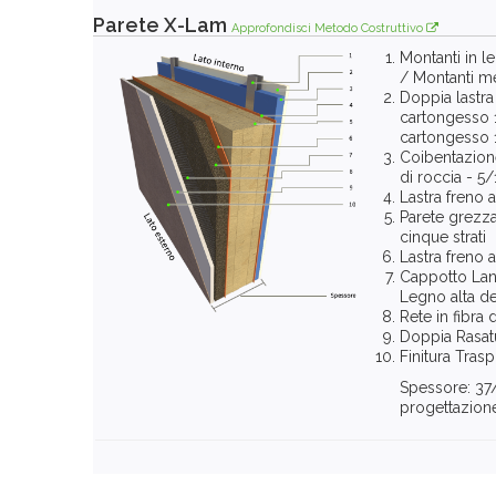
Parete X-Lam
Approfondisci Metodo Costruttivo
Montanti in 
/ Montanti me
Doppia lastra
cartongesso 1
cartongesso 
Coibentazione
di roccia - 5
Lastra freno 
Parete grezz
cinque strati
Lastra freno 
Cappotto Lana
Legno alta de
Rete in fibra 
Doppia Rasat
Finitura Trasp
Spessore: 37
progettazion