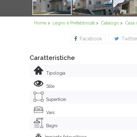
Home
>
Legno e Prefabbricati
>
Catalogo
>
Casa 
Facebook
Twitte
Caratteristiche
Tipologia:
Stile:
Superficie:
Vani:
Bagni:
Impianto fotovoltaico