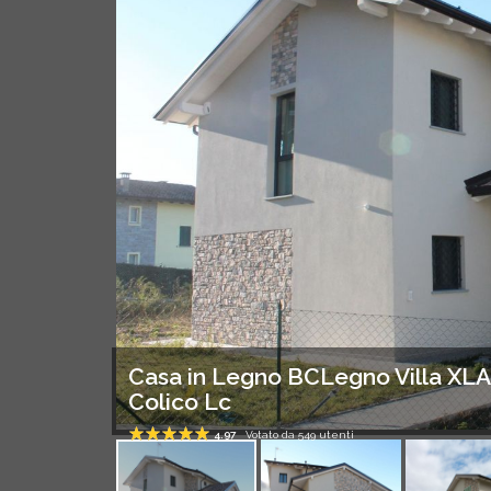
Casa in Legno BCLegno Villa XL
Colico Lc
4.97
Votato da
549
utenti
1
2
3
4
5