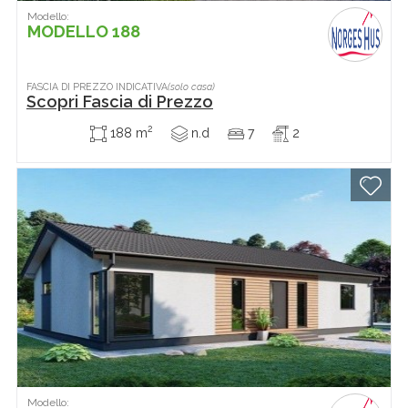
Modello:
MODELLO 188
FASCIA DI PREZZO INDICATIVA
(solo casa)
Scopri Fascia di Prezzo
2
188 m
n.d
7
2
Modello: