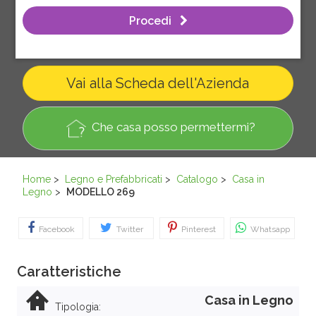
Procedi
Vai alla Scheda dell'Azienda
Che casa posso permettermi?
Home
>
Legno e Prefabbricati
>
Catalogo
>
Casa in
Legno
>
MODELLO 269
Facebook
Twitter
Pinterest
Whatsapp
Caratteristiche
Casa in Legno
Tipologia: