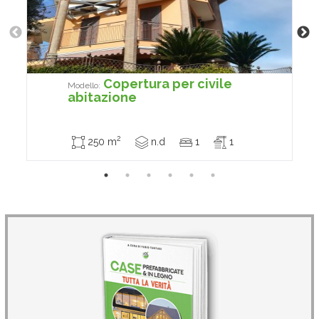
Copertura per civile
Modello:
abitazione
2
250 m
n.d
1
1