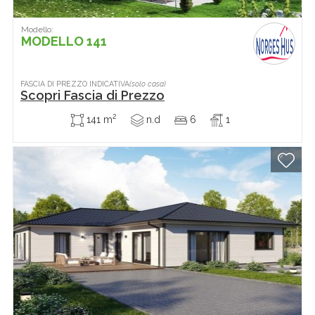
Modello:
MODELLO 141
FASCIA DI PREZZO INDICATIVA
(solo casa)
Scopri Fascia di Prezzo
2
141 m
n.d
6
1