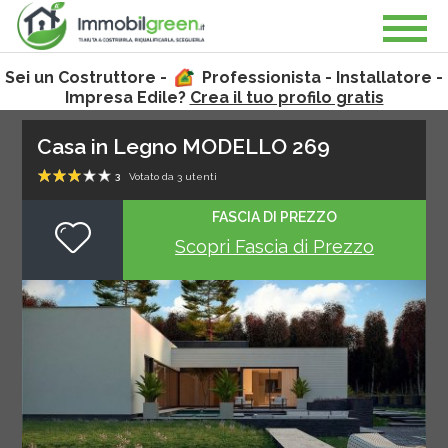
Sei un Costruttore -
Professionista - Installatore -
Impresa Edile?
Crea il tuo profilo gratis
Casa in Legno MODELLO 269
3
Votato da
3
utenti
1
2
3
4
5
FASCIA DI PREZZO
Scopri Fascia di Prezzo