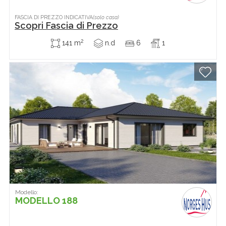
FASCIA DI PREZZO INDICATIVA
(solo casa)
Scopri Fascia di Prezzo
2
141 m
n.d
6
1
Modello:
MODELLO 188