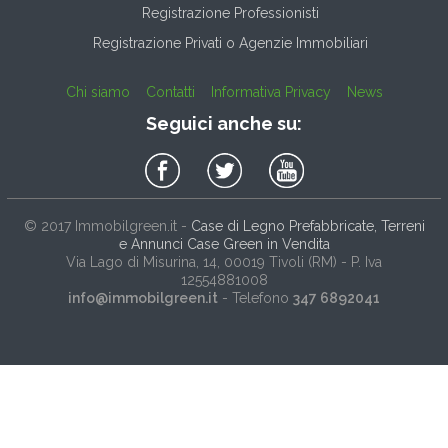
Registrazione Professionisti
Registrazione Privati o Agenzie Immobiliari
Chi siamo
Contatti
Informativa Privacy
News
Seguici anche su:
© 2017
Immobilgreen.it
-
Case di Legno Prefabbricate, Terreni
e Annunci Case Green in Vendita
Via Lago di Misurina, 14
, 00019
Tivoli
(
RM
) - P. Iva
12554881008
info@immobilgreen.it
- Telefono
347 6892041