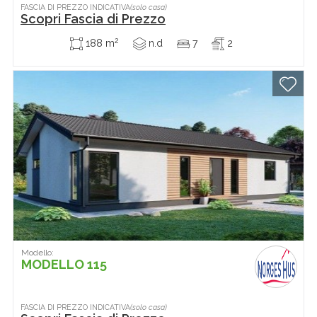
FASCIA DI PREZZO INDICATIVA
(solo casa)
Scopri Fascia di Prezzo
2
188 m
n.d
7
2
Modello:
MODELLO 115
FASCIA DI PREZZO INDICATIVA
(solo casa)