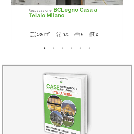
BCLegno Casa a
Realizzazione:
Telaio Milano
2
135 m
n.d
5
2