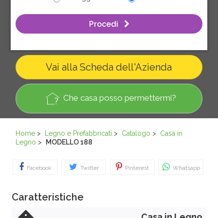
Procedi
Vai alla Scheda dell'Azienda
Che casa posso permettermi?
Home
>
Legno e Prefabbricati
>
Catalogo
>
Casa in
Legno
>
MODELLO 188
Facebook
Twitter
Pinterest
Whatsapp
Caratteristiche
Casa in Legno