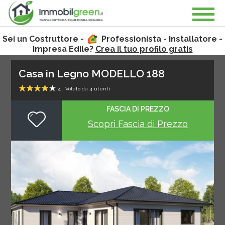
Sei un Costruttore -
Professionista - Installatore -
Impresa Edile?
Crea il tuo profilo gratis
Casa in Legno MODELLO 188
4
Votato da
4
utenti
1
2
3
4
5
FASCIA DI PREZZO
Scopri Fascia di Prezzo