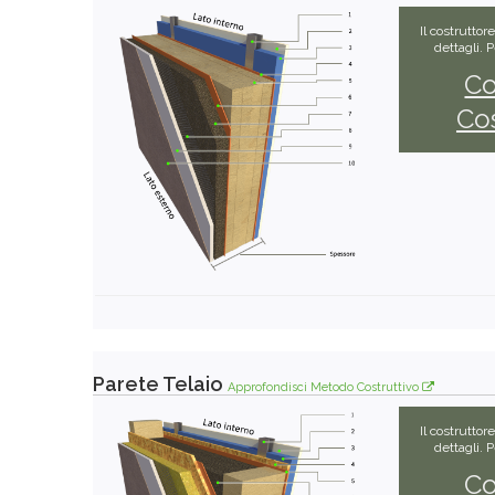
Il costruttor
dettagli. 
Co
Cos
Parete Telaio
Approfondisci Metodo Costruttivo
Il costruttor
dettagli. 
Co