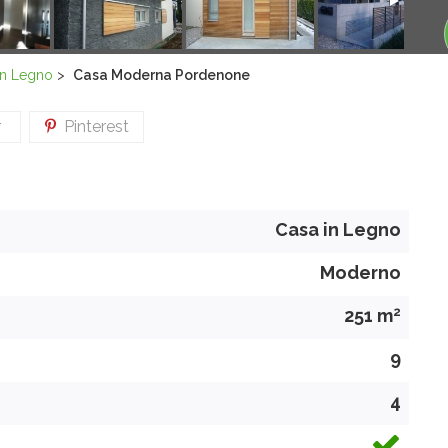
in Legno
>
Casa Moderna Pordenone
r
Pinterest
Casa in Legno
Moderno
2
251 m
9
4