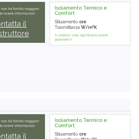
Isolamento Termico e
e non ha fornito maggiori
Comfort
Per avere informazioni
ntatta il
Sfasamento
ore
2
Trasmittanza
W/m
K
truttore
In pratica, cosa significano questi
parametri?
Isolamento Termico e
e non ha fornito maggiori
Comfort
Per avere informazioni
ntatta il
Sfasamento
ore
2