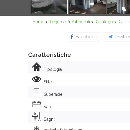
Home
>
Legno e Prefabbricati
>
Catalogo
>
Casa 
Facebook
Twitte
Caratteristiche
Tipologia:
Stile:
Superficie:
Vani:
Bagni:
Impianto fotovoltaico