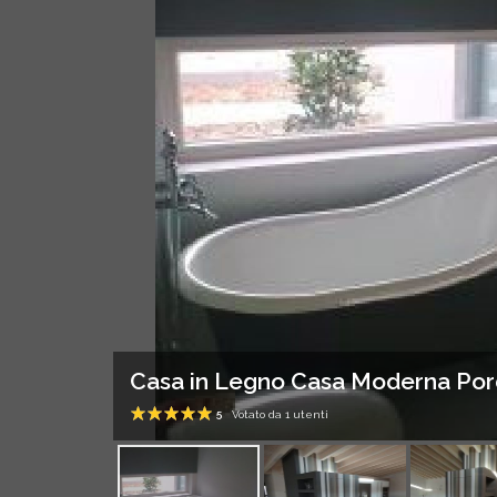
Casa in Legno Casa Moderna Po
5
Votato da
1
utenti
1
2
3
4
5