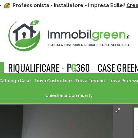
 -
Professionista - Installatore - Impresa Edile?
Crea 
E
RIQUALIFICARE -
P
G
360
CASE GREEN
Catalogo Case
Trova Costruttore
Trova Terreno
Trova Profess
Chiedi alla Community