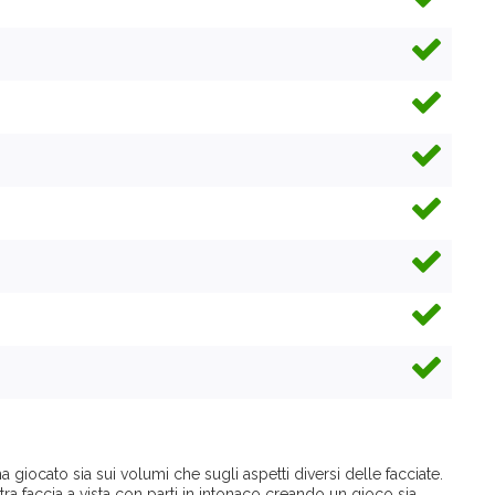
ha giocato sia sui volumi che sugli aspetti diversi delle facciate.
tra faccia a vista con parti in intonaco creando un gioco sia