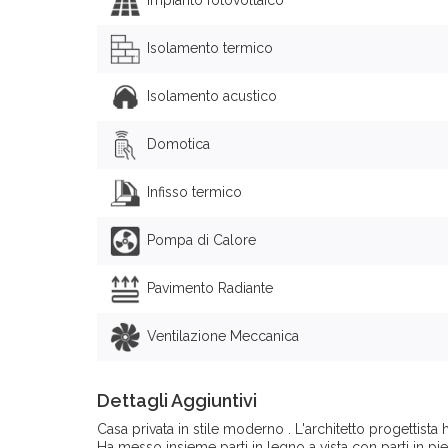
Isolamento termico
Isolamento acustico
Domotica
Infisso termico
Pompa di Calore
Pavimento Radiante
Ventilazione Meccanica
Dettagli Aggiuntivi
Casa privata in stile moderno . L'architetto progettista 
Ha messo insieme parti in legno a vista con parti in pie