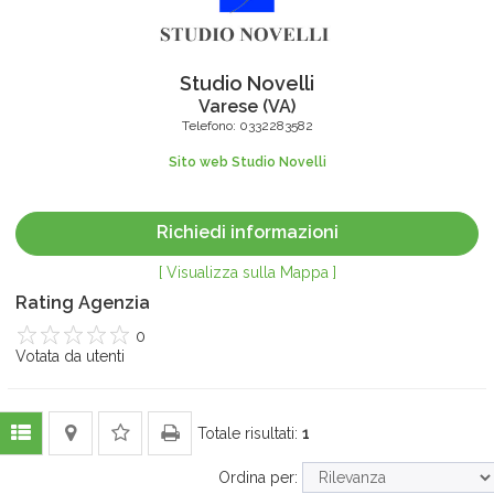
Studio Novelli
Varese
(
VA
)
Telefono:
0332283582
Sito web Studio Novelli
Richiedi informazioni
[ Visualizza sulla Mappa ]
Rating Agenzia
0
1
Votata da
2
3
4
utenti
5
Totale risultati:
1
Ordina per: