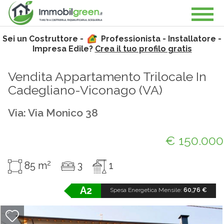
Sei un Costruttore -
Professionista - Installatore -
Impresa Edile?
Crea il tuo profilo gratis
Vendita Appartamento Trilocale In
Cadegliano-Viconago (
VA
)
Via: Via Monico 38
€ 150.000
2
85 m
3
1
A2
Spesa Energetica Mensile:
60,76 €