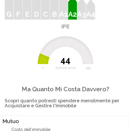
G
F
E
D
C
B
A1
A2
A3
A4
IPE
44
0
Kwhm2 anno
350
Ma Quanto Mi Costa Davvero?
Scopri quanto potresti spendere mensilmente per
Acquistare e Gestire l'Immobile
Mutuo
Costo dell'immobile: