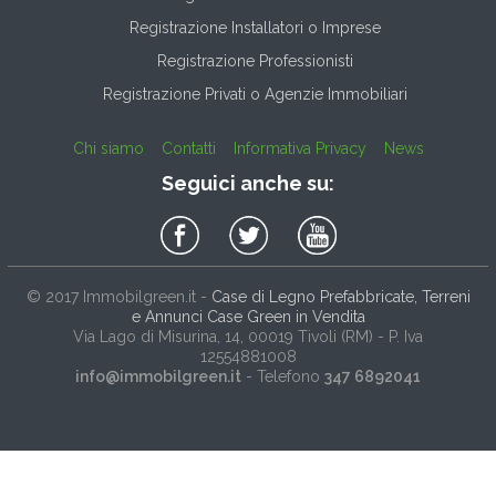
Registrazione Installatori o Imprese
Registrazione Professionisti
Registrazione Privati o Agenzie Immobiliari
Chi siamo
Contatti
Informativa Privacy
News
Seguici anche su:
© 2017
Immobilgreen.it
-
Case di Legno Prefabbricate, Terreni
e Annunci Case Green in Vendita
Via Lago di Misurina, 14
, 00019
Tivoli
(
RM
) - P. Iva
12554881008
info@immobilgreen.it
- Telefono
347 6892041