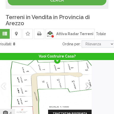
Terreni in Vendita in Provincia di
Arezzo
Attiva Radar Terreni
Totale
risultati:
8
Ordina per:
Vuoi Costruire Casa?
4
TRATTATIVA RISERVATA