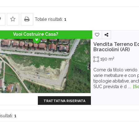
Totale risultati:
1
Vuoi Costruire Casa?
Vendita Terreno Ed
Bracciolini (AR)
2
190 m
Come da titolo vendo lo
varie metrature e con po
tipologie abitative, anc
SUC prevista è d ...
[S
TRATTATIVA RISERVATA
isultati:
1