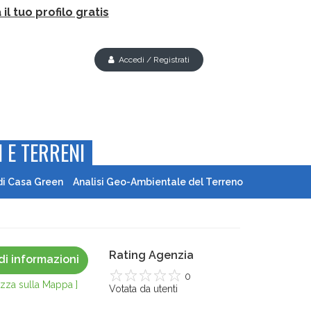
il tuo profilo gratis
Accedi / Registrati
 E TERRENI
di Casa Green
Analisi Geo-Ambientale del Terreno
Rating Agenzia
di informazioni
0
lizza sulla Mappa ]
1
Votata da
2
3
4
utenti
5