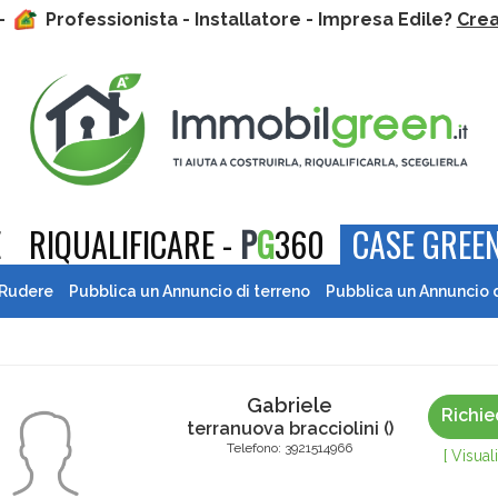
 -
Professionista - Installatore - Impresa Edile?
Crea 
E
RIQUALIFICARE -
P
G
360
CASE GREEN
 Rudere
Pubblica un Annuncio di terreno
Pubblica un Annuncio 
Gabriele
Richie
terranuova bracciolini
(
)
Telefono:
3921514966
[ Visua