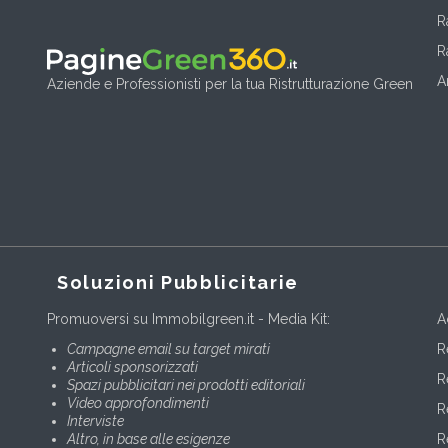
R
R
A
Aziende e Professionisti per la tua Ristrutturazione Green
Soluzioni Pubblicitarie
Promuoversi su Immobilgreen.it - Media Kit:
A
Campagne email su target mirati
R
Articoli sponsorizzati
R
Spazi pubblicitari nei prodotti editoriali
Video approfondimenti
R
Interviste
Altro, in base alle esigenze
R