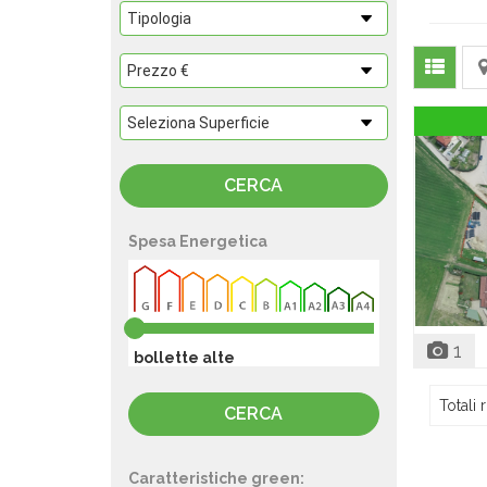
Spesa Energetica
1
bollette alte
Totali r
Caratteristiche green: