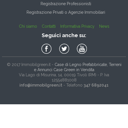
Registrazione Professionisti
Registrazione Privati o Agenzie Immobiliari
Chi siamo
Contatti
Informativa Privacy
News
Seguici anche su:
© 2017
Immobilgreen.it
-
Case di Legno Prefabbricate, Terreni
e Annunci Case Green in Vendita
Via Lago di Misurina, 14
, 00019
Tivoli
(
RM
) - P. Iva
12554881008
info@immobilgreen.it
- Telefono
347 6892041