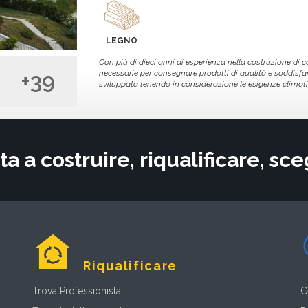
LEGNO
Con più di dieci anni di esperienza nella costruzione di 
necessarie per consegnare prodotti di qualità e soddisfare 
+39
sviluppata tenendo in considerazione le esigenze climatich
ta a costruire, riqualificare, s
Riqualificare
Trova Professionista
C