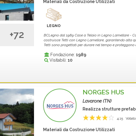
Materiali da Costruzione Utilizzati
LEGNO
+72
BCLegno dal 1989 Case a Telaio in Legno Lamellare - C
costruisce Tetti con Legno Lamellare, garantendo alta qua
Tetti sono progettati per durare nel tempo e proteggono d
Fondazione:
1989
Visitabili:
10
NORGES HUS
Lavarone (TN)
Realizza strutture prefab
4.15
Votato
1
2
3
4
5
Materiali da Costruzione Utilizzati