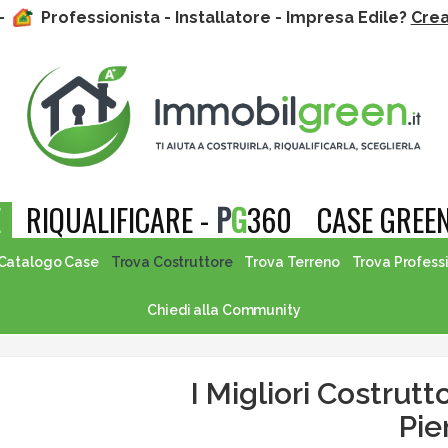
 -
Professionista - Installatore - Impresa Edile?
Crea 
E
RIQUALIFICARE -
P
G
360
CASE GREEN
Catalogo Case
Trova Costruttore
Trova Terreno
Trova Profess
Chiedi alla Community
I Migliori Costrutt
Pi