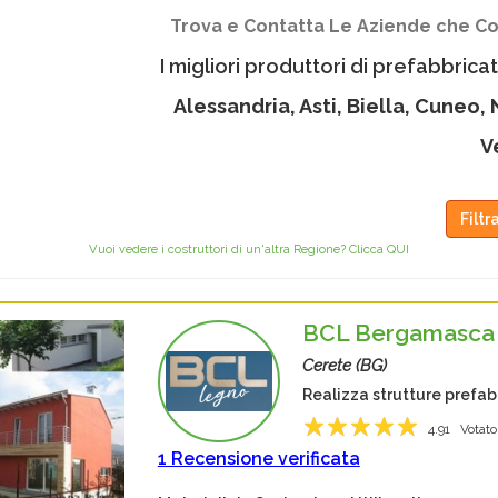
Trova e Contatta Le Aziende che Co
I migliori produttori di prefabbrica
Alessandria, Asti, Biella, Cuneo,
V
Filtr
Vuoi vedere i costruttori di un'altra Regione? Clicca QUI
BCL Bergamasca 
Cerete (BG)
Realizza strutture prefab
4.91
Votato
1
2
3
4
5
1 Recensione verificata