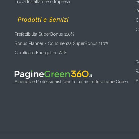
Trova Installatore o Impresa
P
P
Prodotti e Servizi
C
C
Prefattibilità SuperBonus 110%
Bonus Planner - Consulenza SuperBonus 110%
Certificato Energetico APE
R
R
A
Aziende e Professionisti per la tua Ristrutturazione Green