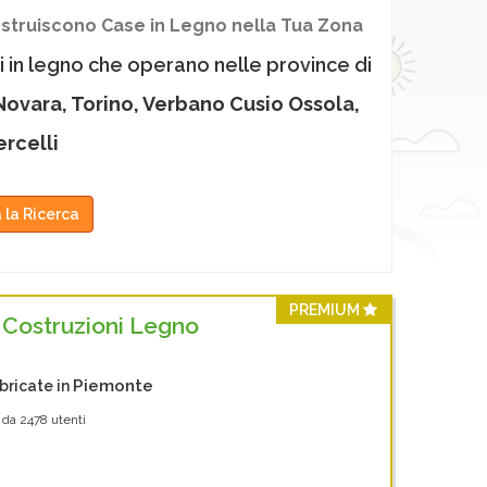
struiscono Case in Legno nella Tua Zona
ti in legno che operano nelle province di
 Novara, Torino, Verbano Cusio Ossola,
ercelli
a la Ricerca
PREMIUM
Costruzioni Legno
Piemonte
bricate in
 da
2478
utenti