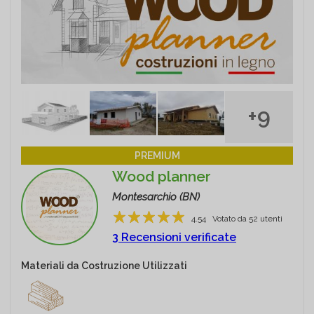
+9
PREMIUM
Wood planner
Montesarchio (BN)
4.54
Votato da
52
utenti
1
2
3
4
5
3 Recensioni verificate
Materiali da Costruzione Utilizzati