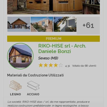
+61
PREMIUM
RIKO-HISE srl - Arch.
Daniele Bonzi
Seveso (MB)
4.31
Votato da
68
utenti
1
2
3
4
5
Materiali da Costruzione Utilizzati
LEGNO
ACCIAIO
La società RIKO-HISE d.o.o / srl, da me rapprsentata, produce e
realizza costruzioni prefabbricate in legno ecologiche, a basso