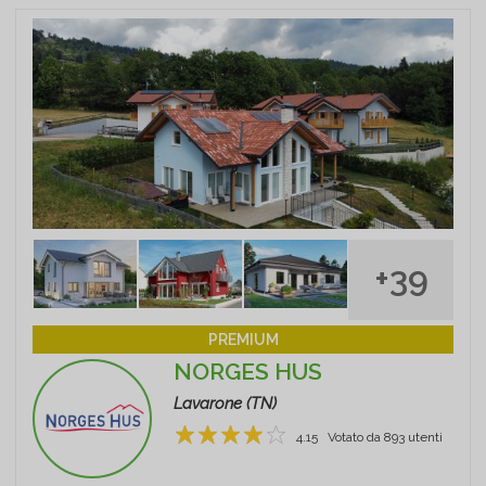
+39
PREMIUM
NORGES HUS
Lavarone (TN)
4.15
Votato da
893
utenti
1
2
3
4
5