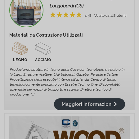
Longobardi (CS)
4.58
Votato da
118
utenti
1
2
3
4
5
Materiali da Costruzione Utilizzati
LEGNO
ACCIAIO
Produciamo strutture in legno quali Case con tecnologia a telaio o in
X-Lam, Strutture ricettive, Lidi balneari, Gazebo, Pergole e Tettoie.
Progettazione degli esecutivi interne all'azienda. Centro di taglio
tecnologicamente avanzato con Essetre Techno One. Disponibilità
aziendale dei mezzi di trasporto e scarico. Direttore tecnico di
produzione, [...]
Maggiori Informazioni