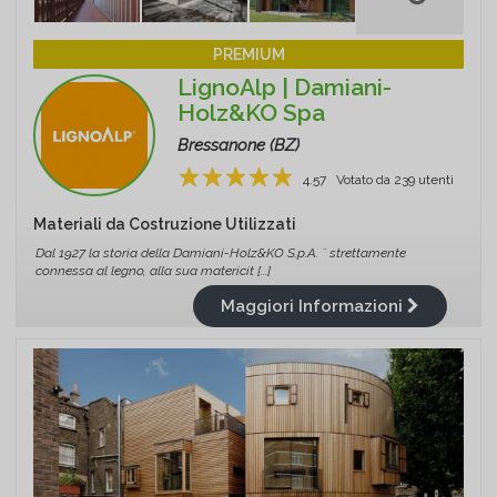
PREMIUM
LignoAlp | Damiani-
Holz&KO Spa
Bressanone (BZ)
4.57
Votato da
239
utenti
1
2
3
4
5
Materiali da Costruzione Utilizzati
Dal 1927 la storia della Damiani-Holz&KO S.p.A. ¨ strettamente
connessa al legno, alla sua matericit [...]
Maggiori Informazioni