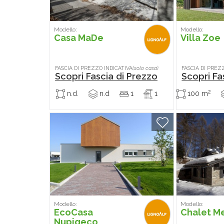
Modello:
Modello:
Casa MaDe
Villa Zoe
FASCIA DI PREZZO INDICATIVA
(solo casa)
FASCIA DI PREZ
Scopri Fascia di Prezzo
Scopri Fa
2
n.d.
n.d
1
1
100 m
Modello:
Modello:
EcoCasa
Chalet M
Nupigeco