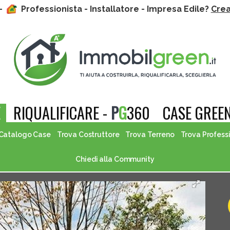
 -
Professionista - Installatore - Impresa Edile?
Crea 
E
RIQUALIFICARE -
P
G
360
CASE GREEN
Catalogo Case
Trova Costruttore
Trova Terreno
Trova Profess
Chiedi alla Community