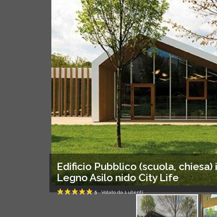
Edificio Pubblico (scuola, chiesa) 
Legno Asilo nido City Life
5
Votato da
1
utenti
1
2
3
4
5