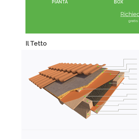
PIANTA
BOX
Richied
grati
Il Tetto