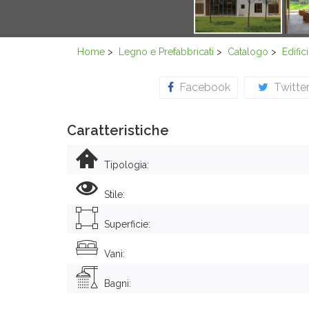
Home
>
Legno e Prefabbricati
>
Catalogo
>
Edific
Facebook
Twitte
Caratteristiche
Tipologia:
Stile:
Superficie:
Vani:
Bagni: