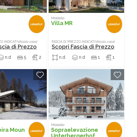
Modello:
Villa MR
ZO INDICATIVA
(solo casa)
FASCIA DI PREZZO INDICATIVA
(solo casa)
scia di Prezzo
Scopri Fascia di Prezzo
n.d
5
2
n.d.
n.d
1
1
Modello:
eira Moun
Sopraelevazione
Unterbergerhof