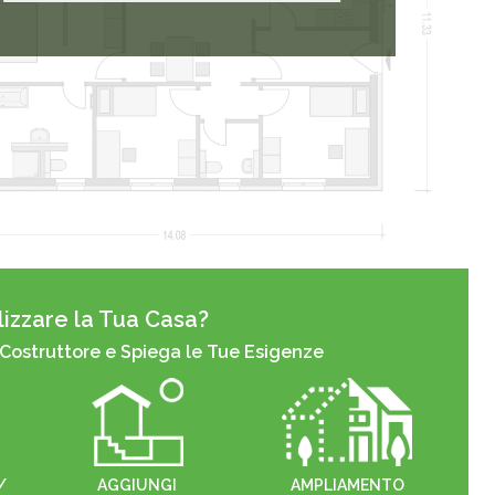
izzare la Tua Casa?
 Costruttore e Spiega le Tue Esigenze
/
AGGIUNGI
AMPLIAMENTO