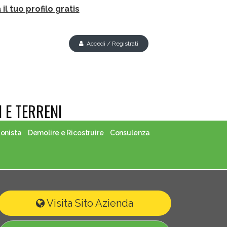
il tuo profilo gratis
Accedi / Registrati
 E TERRENI
ionista
Demolire e Ricostruire
Consulenza
Visita Sito Azienda