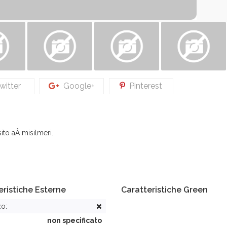
itter
Google+
Pinterest
ito aÂ misilmeri.
eristiche Esterne
Caratteristiche Green
zo:
non specificato