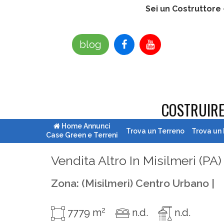
Sei un Costruttore
blog
COSTRUIR
Home Annunci
Trova un Terreno
Trova un
Case Green e Terreni
Vendita Altro In Misilmeri (
PA
)
Zona: (misilmeri) Centro Urbano |
2
7779 m
n.d.
n.d.