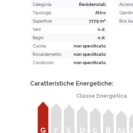
Categoria:
Residenziali
Ascens
Tipologia:
Altro
Giardin
2
Superficie:
7779 m
Box Au
Vani:
n.d.
Bagni:
n.d.
Cucina:
non specificato
Riscaldamento:
non specificato
Condizioni:
non specificato
Caratteristiche Energetiche:
Classe Energetica
G
F
E
D
C
B
A1