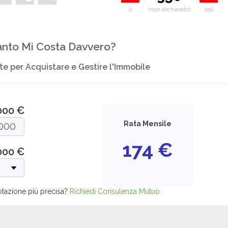
0
(non dichiarato)
350
nto Mi Costa Davvero?
e per Acquistare e Gestire l'Immobile
000 €
Rata Mensile
174
€
000
€
otazione più precisa?
Richiedi Consulenza Mutuo
e