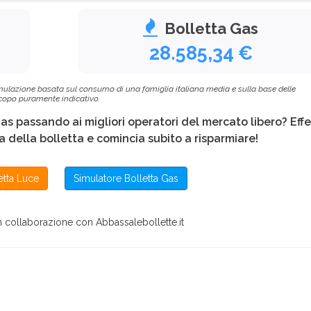
Bolletta Gas
28.585,34 €
 simulazione basata sul consumo di una famiglia italiana media e sulla base delle
 scopo puramente indicativo.
Gas passando ai migliori operatori del mercato libero? Eff
 della bolletta e comincia subito a risparmiare!
etta Luce
Simulatore Bolletta Gas
in collaborazione con Abbassalebollette.it