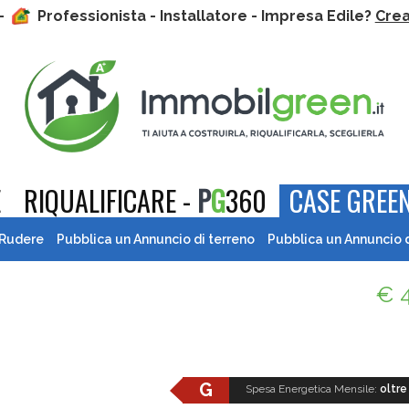
 -
Professionista - Installatore - Impresa Edile?
Crea 
E
RIQUALIFICARE -
P
G
360
CASE GREEN
 Rudere
Pubblica un Annuncio di terreno
Pubblica un Annuncio 
€ 
G
Spesa Energetica Mensile:
oltre