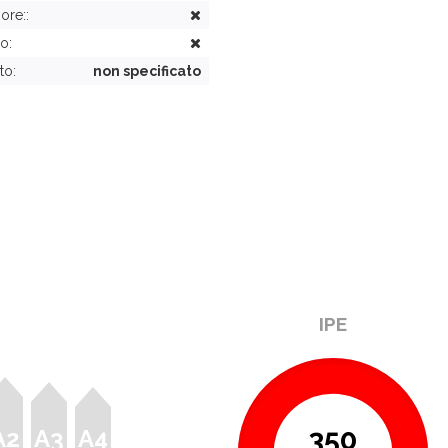
ore::
o:
to:
non specificato
IPE
350
A2
A3
A4