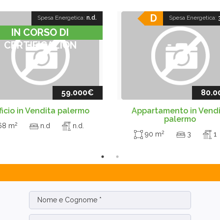
D
Spesa Energetica:
n.d.
Spesa Energetica:
IN CORSO DI
CERTIFICAZION
59.000€
80.0
ficio in Vendita palermo
Appartamento in Vend
palermo
2
68 m
n.d
n.d.
2
90 m
3
1