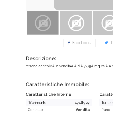
Facebook
Tw
Descrizione:
terreno agricoloÂ in venditaÂ Â diÂ 7779Â mq ca.Â Â s
Caratteristiche Immobile:
Caratteristiche Interne
Caratt
Riferimento:
1718927
Terraz
Contratto:
Vendita
Piano: