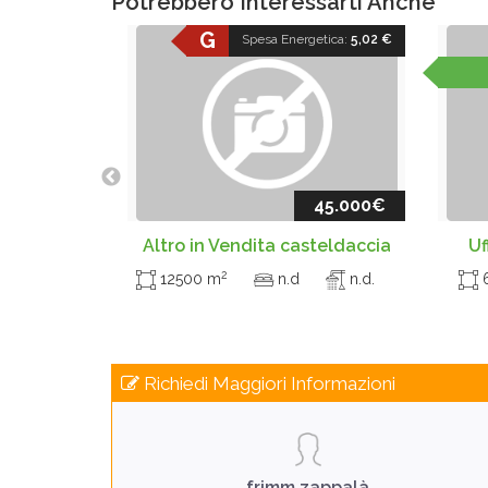
Potrebbero Interessarti Anche
G
Spesa Energetica:
5,02 €
45.000€
Altro in Vendita casteldaccia
Uf
2
12500 m
n.d
n.d.
Richiedi Maggiori Informazioni
frimm zappalà